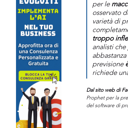
per le 
macc
osservato du
varietà di p
completame
troppo infles
analisti che
abbastanza r
previsione 
è
richiede un
Dal sito web di F
Prophet per la pre
del software di p