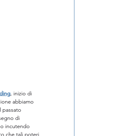
ading
, inizio di 
isione abbiamo 
l passato 
segno di 
po incutendo 
o che tali poteri 