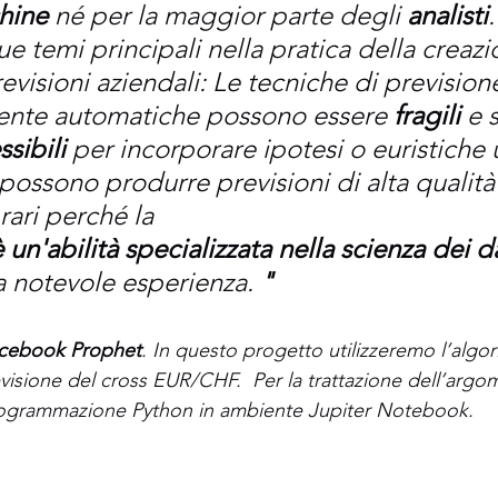
hine
 né per la maggior parte degli 
analisti
e temi principali nella pratica della creazi
revisioni aziendali: Le tecniche di prevision
nte automatiche possono essere 
fragili
 e 
sibili 
per incorporare ipotesi o euristiche ut
 possono produrre previsioni di alta qualità
ari perché la 
 un'abilità specializzata nella scienza dei da
a notevole esperienza. 
"
acebook Prophet
. In questo progetto utilizzeremo l’algo
visione del cross EUR/CHF.  Per la trattazione dell’argom
rogrammazione Python in ambiente Jupiter Notebook. 