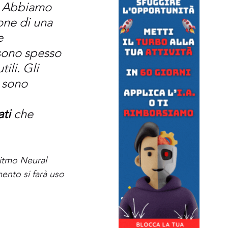
. Abbiamo 
one di una  
e 
sono spesso 
ili. Gli 
 sono 
ti 
che 
ritmo Neural 
ento si farà uso 