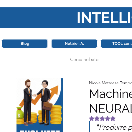
INTELLI
Questa piattaforma è il punt
Blog
Notizie I.A.
TOOL con 
Nicola Matarese
Tempo 
Machine
NEURA
Valutazione NaN 
"
Produrre pr