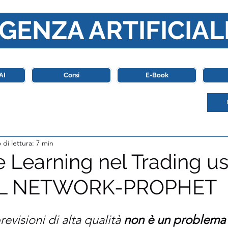
GENZA ARTIFICIAL
o di riferimento in Italia completamente dedicato al mondo de
AI
Corsi
E-Book
di lettura: 7 min
 Learning nel Trading u
L NETWORK-PROPHET
stelle su 5.
evisioni di alta qualità 
non è un problema 