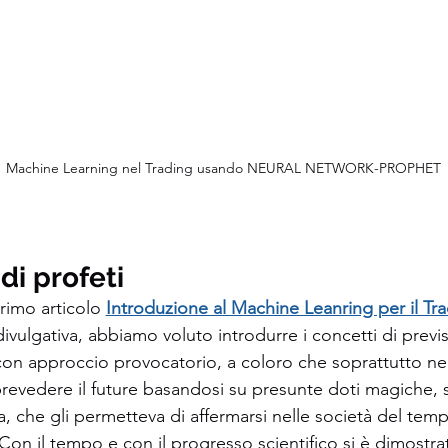
Machine Learning nel Trading usando NEURAL NETWORK-PROPHET
i profeti 
imo articolo 
Introduzione al Machine Leanring per il Tr
ivulgativa, abbiamo voluto introdurre i concetti di prev
 con approccio provocatorio, a coloro che soprattutto ne
revedere il future basandosi su presunte doti magiche, 
, che gli permetteva di affermarsi nelle società del tem
Con il tempo e con il progresso scientifico si è dimostrat