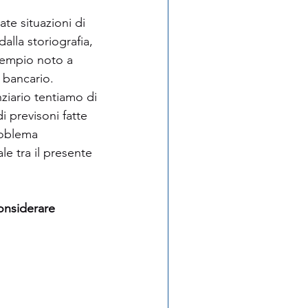
ate situazioni di 
lla storiografia, 
esempio noto a 
e bancario. 
iario tentiamo di 
i previsoni fatte 
roblema 
e tra il presente 
onsiderare 