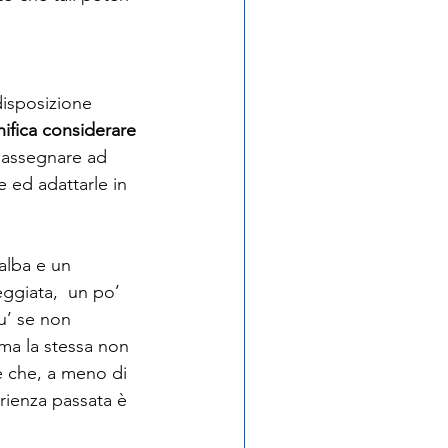
 
disposizione 
nifica considerare 
 assegnare ad 
 ed adattarle in 
lba e un 
ggiata,  un po’ 
u’ se non 
ma la stessa non 
 che, a meno di 
perienza passata è 