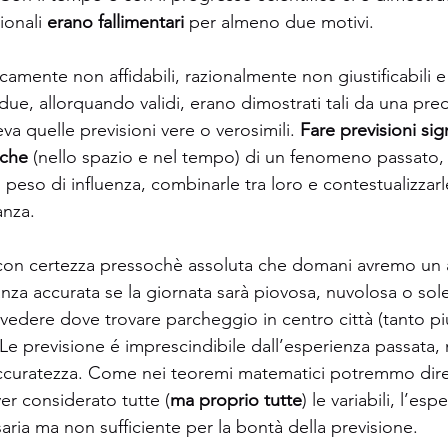
ionali 
erano fallimentari 
per almeno due motivi. 
camente non affidabili, razionalmente non giustificabili e
 due, allorquando validi, erano dimostrati tali da una pre
a quelle previsioni vere o verosimili.
 Fare previsioni sig
iche 
(nello spazio e nel tempo) di un fenomeno passato,
peso di influenza, combinarle tra loro e contestualizzarle
nza.  
on certezza pressochè assoluta che domani avremo un a
za accurata se la giornata sarà piovosa, nuvolosa o sole
edere dove trovare parcheggio in centro città (tanto pi
Le previsione é imprescindibile dall’esperienza passata, 
accuratezza. Come nei teoremi matematici potremmo dire
er considerato tutte (
ma proprio tutte
) le variabili, l’es
ria ma non sufficiente per la bontà della previsione. 