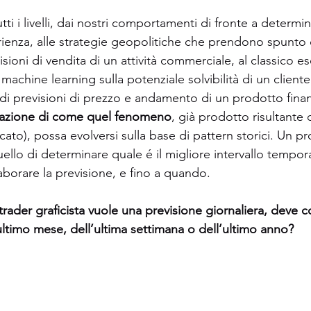
ti i livelli, dai nostri comportamenti di fronte a determin
enza, alle strategie geopolitiche che prendono spunto da
visioni di vendita di un attività commerciale, al classico 
di machine learning sulla potenziale solvibilità di un client
 previsioni di prezzo e andamento di un prodotto finanz
tazione di come quel fenomeno
, già prodotto risultante d
cato), possa evolversi sulla base di pattern storici. Un p
llo di determinare quale é il migliore intervallo temporal
aborare la previsione, e fino a quando. 
trader graficista vuole una previsione giornaliera, deve c
ltimo mese, dell’ultima settimana o dell’ultimo anno? 