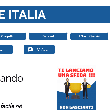
E ITALIA
ll' Intelligenza Artificiale
Progetti
Dataset
I Nostri Servizi
🔌 Accedi
sando
facile
 né 