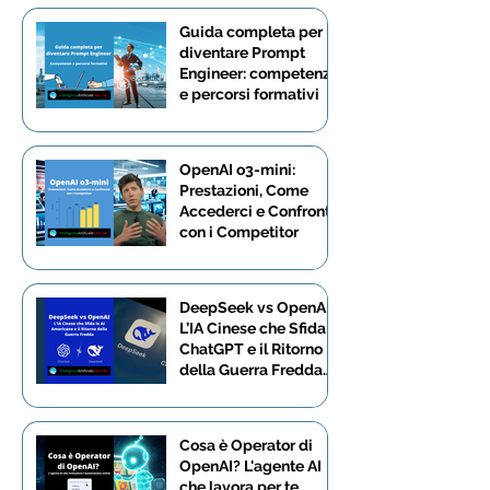
Guida completa per
diventare Prompt
Engineer: competenze
e percorsi formativi
OpenAI o3-mini:
Prestazioni, Come
Accederci e Confronto
con i Competitor
DeepSeek vs OpenAI:
L’IA Cinese che Sfida
ChatGPT e il Ritorno
della Guerra Fredda
Tecnologica
Cosa è Operator di
OpenAI? L'agente AI
che lavora per te