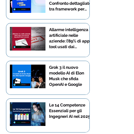
Confronto dettagliato
tra framework per
LLM
Allarme intelligenza
artificiale nelle
aziende: l’89% di app e
tool usati dai
dipendenti è fuori
controllo
Grok 3 il nuovo
modello AI di Elon
Musk che sfida
OpenAI e Google
Le 14 Competenze
Essenziali per gli
Ingegneri AI nel 2025