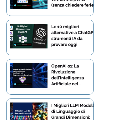
(senza chiedere ferie)
Le 10 migliori
alternative a ChatGPT:
strumenti IA da
provare oggi
OpenAI o1: La
Rivoluzione
dell'Intelligenza
Artificiale nel
Ragionamento
Complesso
I Migliori LLM Modelli
di Linguaggio di
Grandi Dimensioni:
Confronto e Vantaggi