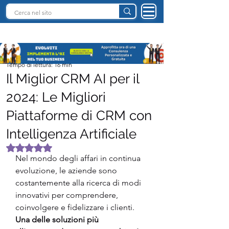
INTELLIGENZA ARTIFICIALE ITALIA
Team I.A. Italia
Tempo di lettura: 16 min
Il Miglior CRM AI per il
2024: Le Migliori
Piattaforme di CRM con
Intelligenza Artificiale
Valutazione NaN stelle su 5.
Nel mondo degli affari in continua 
evoluzione, le aziende sono 
costantemente alla ricerca di modi 
innovativi per comprendere, 
coinvolgere e fidelizzare i clienti. 
Una delle soluzioni più 