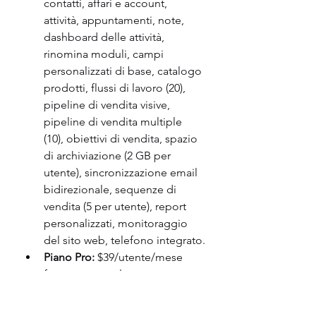
contatti, affari e account, 
attività, appuntamenti, note, 
dashboard delle attività, 
rinomina moduli, campi 
personalizzati di base, catalogo 
prodotti, flussi di lavoro (20), 
pipeline di vendita visive, 
pipeline di vendita multiple 
(10), obiettivi di vendita, spazio 
di archiviazione (2 GB per 
utente), sincronizzazione email 
bidirezionale, sequenze di 
vendita (5 per utente), report 
personalizzati, monitoraggio 
del sito web, telefono integrato.
Piano Pro:
 $39/utente/mese 
fatturato annualmente o 
$47/utente/mese fatturato 
mensilmente.