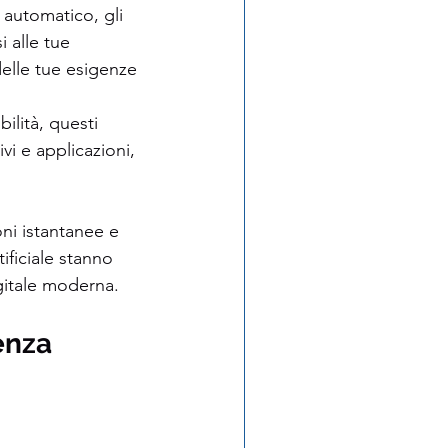
 automatico, gli 
 alle tue 
elle tue esigenze 
ilità, questi 
vi e applicazioni, 
oni istantanee e 
ificiale stanno 
gitale moderna.
enza 