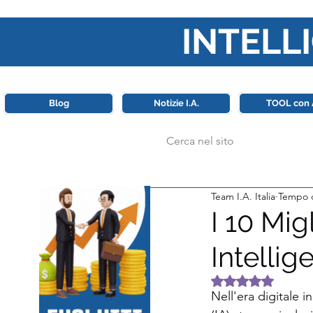
INTELLI
Questa piattaforma è il punt
Blog
Notizie I.A.
TOOL con 
Team I.A. Italia
Tempo d
I 10 Mig
Intellig
Valutazione NaN 
Nell'era digitale in