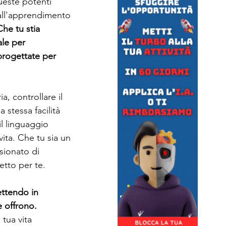
ueste potenti 
dall'apprendimento 
Che tu stia 
le per 
progettate per 
 controllare il 
tessa facilità 
l linguaggio 
ita. Che tu sia un 
sionato di 
etto per te.
ettendo in 
e offrono. 
tua vita 