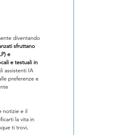
damente diventando 
nzati sfruttano 
P) e 
i e testuali in 
li assistenti IA 
alle preferenze e 
nte 
notizie e il 
arti la vita in 
ue ti trovi, 