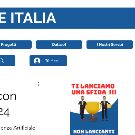
E ITALIA
ll' Intelligenza Artificiale
Progetti
Dataset
I Nostri Servizi
🔌 Accedi
 con
24
enza Artificiale 