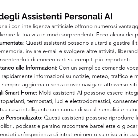
degli Assistenti Personali AI
sonali con intelligenza artificiale offrono numerosi vanta
iorare la tua vita in modi sorprendenti. Ecco alcuni dei pr
Aumentata
: Questi assistenti possono aiutarti a gestire il 
emoria, inviare e-mail e svolgere altre attività, liberandot
onsentendoti di concentrarti su compiti più importanti.
taneo alle Informazioni
: Con un semplice comando vocale
rapidamente informazioni su notizie, meteo, traffico e mo
sempre aggiornato senza dover navigare attraverso siti
gli Smart Home
: Molti assistenti AI possono essere integr
oparlanti, termostati, luci e elettrodomestici, consenten
 tua casa intelligente con comandi vocali semplici e natura
to Personalizzato
: Questi assistenti possono riprodurre l
iolibri, podcast e persino raccontare barzellette o giocar
ffrendoti un'esperienza di intrattenimento su misura in base