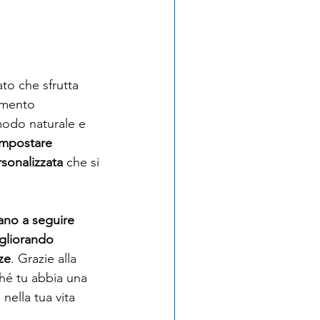
ato che sfrutta 
imento 
modo naturale e 
 impostare 
sonalizzata
 che si 
tano a seguire 
igliorando 
ze
. Grazie alla 
hé tu abbia una 
ella tua vita 