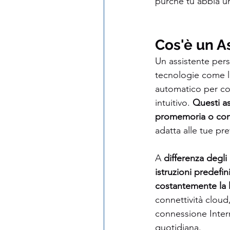
purché tu abbia u
Cos'è un A
Un assistente perso
tecnologie come l
automatico per co
intuitivo. 
Questi as
promemoria o contr
adatta alle tue pr
A
 differenza degli 
istruzioni predefi
costantemente la 
connettività cloud
connessione Inter
quotidiana.