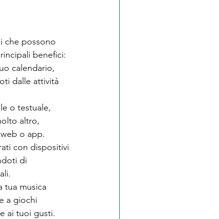
ggi che possono 
incipali benefici:
tuo calendario, 
i dalle attività 
 o testuale, 
lto altro, 
 web o app.
ati con dispositivi 
doti di 
li.
a tua musica 
e a giochi 
 ai tuoi gusti.