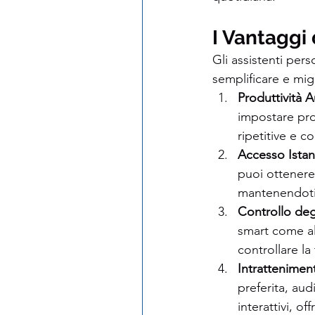
I Vantaggi 
Gli assistenti per
semplificare e migl
Produttività 
impostare prom
ripetitive e c
Accesso Istan
puoi ottenere 
mantenendoti 
Controllo de
smart come alt
controllare la
Intrattenimen
preferita, aud
interattivi, o