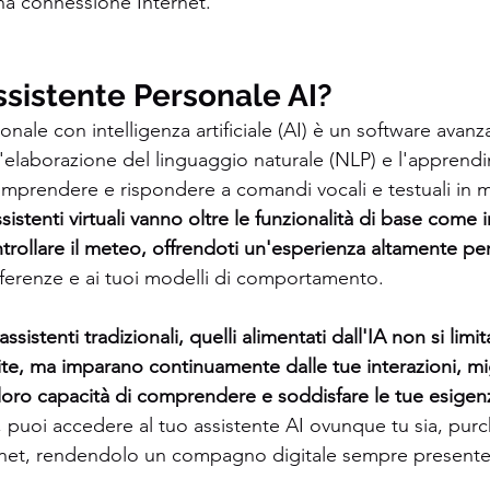
na connessione Internet. 
ssistente Personale AI?
nale con intelligenza artificiale (AI) è un software avanz
'elaborazione del linguaggio naturale (NLP) e l'apprend
mprendere e rispondere a comandi vocali e testuali in 
sistenti virtuali vanno oltre le funzionalità di base come
ollare il meteo, offrendoti un'esperienza altamente per
eferenze e ai tuoi modelli di comportamento.
assistenti tradizionali, quelli alimentati dall'IA non si limi
nite, ma imparano continuamente dalle tue interazioni, m
loro capacità di comprendere e soddisfare le tue esigen
, puoi accedere al tuo assistente AI ovunque tu sia, purc
net, rendendolo un compagno digitale sempre presente n