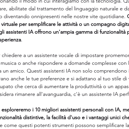
zionando il modo in cui interagiamo con la tecnologia. Q
are, abilitate dal trattamento del linguaggio naturale e 
 diventando onnipresenti nelle nostre vite quotidiane. 
virtuale per semplificare le attività o un compagno digita
 gli assistenti IA offrono un'ampia gamma di funzionalità 
esperienza
.
chiedere a un assistente vocale di impostare promemoria,
 musica o anche rispondere a domande complesse con la s
 a un amico. Questi assistenti IA non solo comprendono i
no anche le tue preferenze e si adattano al tuo stile di v
upato che cerca di aumentare la produttività o un appas
idera rimanere all'avanguardia, c'è un assistente IA perf
, esploreremo i 10 migliori assistenti personali con IA, m
zionalità distintive, la facilità d'uso e i vantaggi unici ch
re come questi potenti strumenti possono semplificare la 