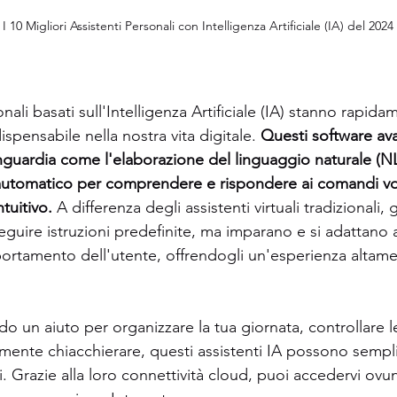
I 10 Migliori Assistenti Personali con Intelligenza Artificiale (IA) del 2024
onali basati sull'Intelligenza Artificiale (IA) stanno rapi
spensabile nella nostra vita digitale. 
Questi software ava
nguardia come l'elaborazione del linguaggio naturale (NL
utomatico per comprendere e rispondere ai comandi vocal
tuitivo. 
A differenza degli assistenti virtuali tradizionali, g
seguire istruzioni predefinite, ma imparano e si adattano 
ortamento dell'utente, offrendogli un'esperienza altame
o un aiuto per organizzare la tua giornata, controllare le 
nte chiacchierare, questi assistenti IA possono semplific
 Grazie alla loro connettività cloud, puoi accedervi ovunq