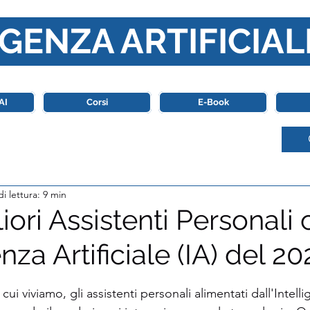
GENZA ARTIFICIAL
o di riferimento in Italia completamente dedicato al mondo de
AI
Corsi
E-Book
i lettura: 9 min
liori Assistenti Personali
enza Artificiale (IA) del 20
stelle su 5.
 cui viviamo, gli assistenti personali alimentati dall'Intellig