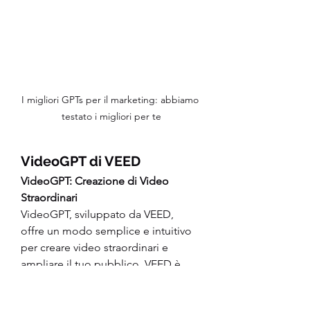
I migliori GPTs per il marketing: abbiamo 
testato i migliori per te
VideoGPT di VEED
VideoGPT: Creazione di Video 
Straordinari
VideoGPT, sviluppato da VEED, 
offre un modo semplice e intuitivo 
per creare video straordinari e 
ampliare il tuo pubblico. VEED è 
una soluzione di editing video 
basata su cloud e il suo GPT può 