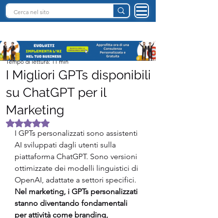
INTELLIGENZA ARTIFICIALE ITALIA
Team I.A. Italia
Tempo di lettura: 11 min
I Migliori GPTs disponibili
su ChatGPT per il
Marketing
Valutazione NaN stelle su 5.
I GPTs personalizzati sono assistenti 
AI sviluppati dagli utenti sulla 
piattaforma ChatGPT. Sono versioni 
ottimizzate dei modelli linguistici di 
OpenAI, adattate a settori specifici.
Nel marketing, i GPTs personalizzati 
stanno diventando fondamentali 
per attività come branding, 