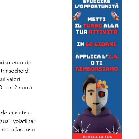
andamento del 
trinseche di 
i valori 
0 con 2 nuovi 
o ci aiuta a 
sua “volatilità” 
nto si farà uso 