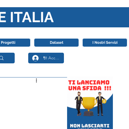
E ITALIA
ll' Intelligenza Artificiale
Progetti
Dataset
I Nostri Servizi
🔌 Accedi