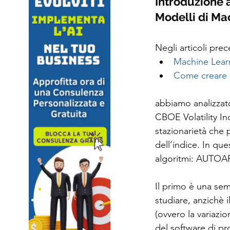
Introduzione 
Modelli di Ma
Negli articoli prec
Machine Learn
Come creare u
abbiamo analizzat
CBOE Volatility In
stazionarietà che p
dell’indice. In qu
algoritmi: AUTOA
Il primo è una sem
studiare, anzichè il
(ovvero la variazio
del software di p