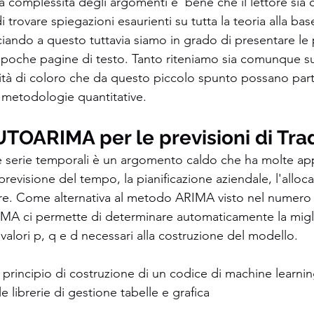
la complessità degli argomenti e’ bene che il lettore sia
di trovare spiegazioni esaurienti su tutta la teoria alla bas
ciando a questo tuttavia siamo in grado di presentare le p
poche pagine di testo. Tanto riteniamo sia comunque suf
sità di coloro che da questo piccolo spunto possano part
e metodologie quantitative. 
TOARIMA per le previsioni di Tra
e serie temporali è un argomento caldo che ha molte app
previsione del tempo, la pianificazione aziendale, l'alloc
tre. Come alternativa al metodo ARIMA visto nel numero 
 ci permette di determinare automaticamente la migl
alori p, q e d necessari alla costruzione del modello. 
 principio di costruzione di un codice di machine learnin
e librerie di gestione tabelle e grafica