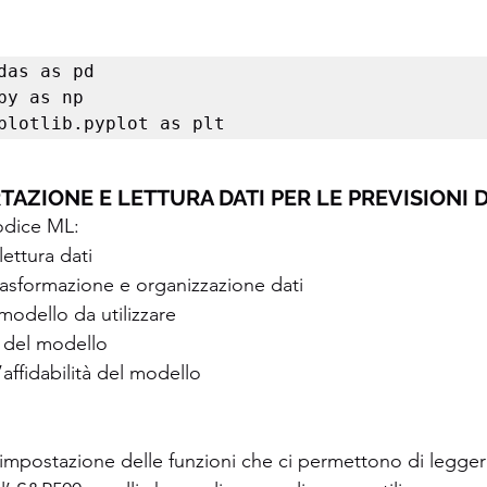
das as pd 

py as np 

plotlib.pyplot as plt
RTAZIONE E LETTURA DATI PER LE PREVISIONI 
codice ML: 
ettura dati 
rasformazione e organizzazione dati 
modello da utilizzare 
 del modello 
’affidabilità del modello 
mpostazione delle funzioni che ci permettono di leggere 