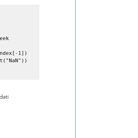
ek 

ndex[-1]) 

t("NaN")) 

dati 