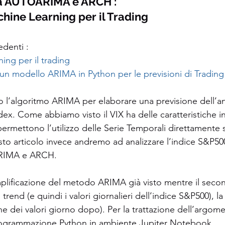
a AUTOARIMA e ARCH : 
chine Learning per il Trading
edenti :
ing per il trading
n modello ARIMA in Python per le previsioni di Trading
o l’algoritmo ARIMA per elaborare una previsione dell’
dex. Come abbiamo visto il VIX ha delle caratteristiche in
ermettono l’utilizzo delle Serie Temporali direttamente su
esto articolo invece andremo ad analizzare l’indice S&P50
RIMA e ARCH. 
plificazione del metodo ARIMA già visto mentre il second
 trend (e quindi i valori giornalieri dell’indice S&P500), la 
ne dei valori giorno dopo). Per la trattazione dell’argome
rogrammazione Python in ambiente Jupiter Notebook.