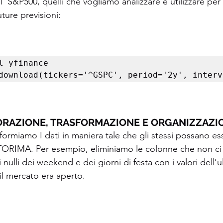
ll’ S&P500, quelli che vogliamo analizzare e utilizzare pe
ture previsioni:
l yfinance 

download(tickers='^GSPC', period='2y', interv
BORAZIONE, TRASFORMAZIONE E ORGANIZZAZIO
formiamo I dati in maniera tale che gli stessi possano ess
TORIMA. Per esempio, eliminiamo le colonne che non ci
i nulli dei weekend e dei giorni di festa con i valori dell’
il mercato era aperto.