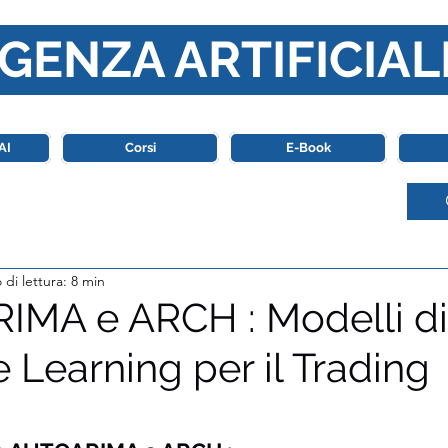
GENZA ARTIFICIAL
o di riferimento in Italia completamente dedicato al mondo de
AI
Corsi
E-Book
di lettura: 8 min
MA e ARCH : Modelli di
 Learning per il Trading
stelle su 5.