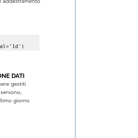
r l’addestramento 
al='1d')
NE DATI 
ere gestiti 
 servono, 
ultimo giorno 