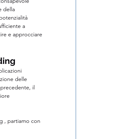
 consapevole 
e della 
otenzialità 
ficiente a 
ire e approcciare 
ding
licazioni 
azione delle 
precedente, il 
iore 
g , partiamo con 