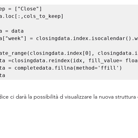
ep = ["Close"] 

a.loc[:,cols_to_keep] 

a = data 

a["week"] = closingdata.index.isocalendar().we
ate_range(closingdata.index[0], closingdata.i
ta =closingdata.reindex(idx, fill_value= floa
ta = completedata.fillna(method='ffill') 

ta
ice ci darà la possibilità d visualizzare la nuova struttura 