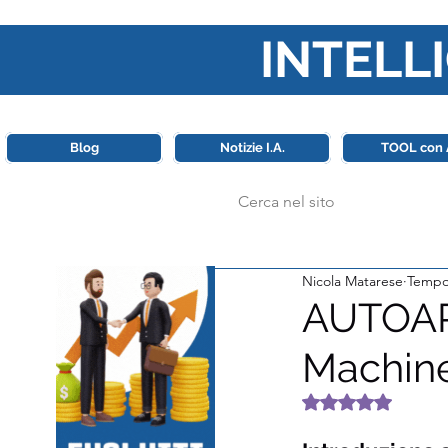
INTELLI
Questa piattaforma è il punt
Blog
Notizie I.A.
TOOL con 
Nicola Matarese
Tempo 
AUTOARI
Machine
Valutazione NaN 