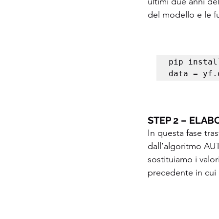
ultimi due anni de
del modello e le fu
pip instal
data = yf.
STEP 2 – ELA
In questa fase tras
dall’algoritmo AU
sostituiamo i valor
precedente in cui 