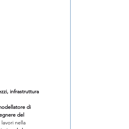
zzi, infrastruttura 
odellatore di 
gegnere del 
lavori nella 