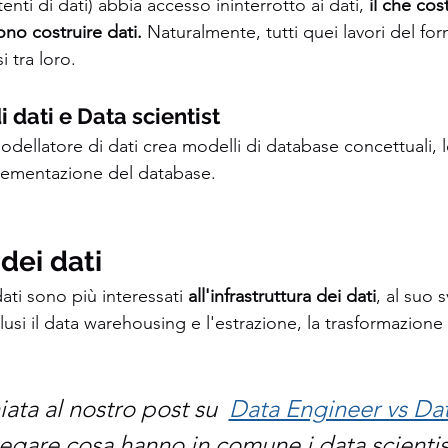
tenti di dati) abbia accesso ininterrotto ai dati,
 il che cos
ono costruire dati. 
Naturalmente, tutti quei lavori del forn
 tra loro.
 dati e Data scientist
ellatore di dati crea modelli di database concettuali, log
plementazione del database.
dei dati
ati sono più interessati 
all'infrastruttura dei dati
, al suo s
usi il data warehousing e l'estrazione, la trasformazione 
ata al nostro post su  
Data Engineer vs Dat
egare cosa hanno in comune i data scientist