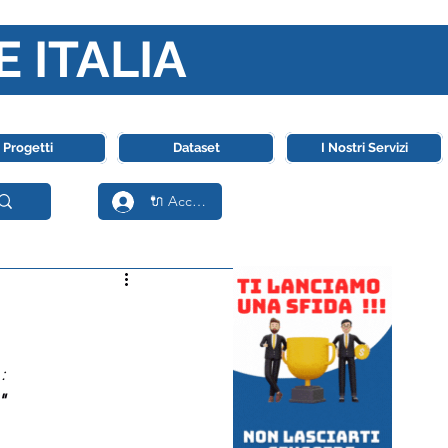
E ITALIA
ll' Intelligenza Artificiale
Progetti
Dataset
I Nostri Servizi
🔌 Accedi
:
"