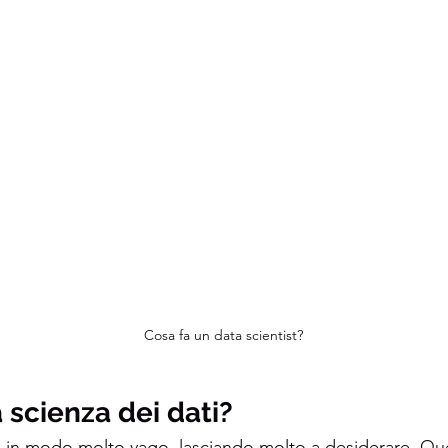
Cosa fa un data scientist?
 scienza dei dati? 
a in modo molto vago, lasciando molto a desiderare. Qu