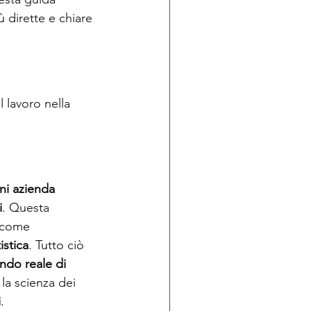
ù dirette e chiare 
 lavoro nella 
gni azienda 
i
. Questa 
 come 
istica
. Tutto ciò 
ndo reale di 
 la scienza dei 
i
.