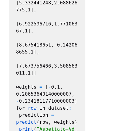
[
5.332441248
,
2.088626
775
,
1
],
[
6.922596716
,
1.771063
67
,
1
],
[
8.675418651
,
-
0.24206
8655
,
1
],
[
7.673756466
,
3.508563
011
,
1
]]
weights 
=
[
-
0.1
,
0.20653640140000007
,
-
0.23418117710000003
]
for 
row 
in dataset
:
 prediction 
=
predict
(
row
,
 weights
)
print
(
"Aspettato=%d, 