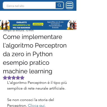
INTELLIGENZA ARTIFICIALE ITALIA
Team I.A. Italia
Tempo di lettura: 10 min
Come implementare
l'algoritmo Perceptron
da zero in Python
esempio pratico
machine learning
Valutazione NaN stelle su 5.
L'algoritmo Perceptron è il tipo più 
semplice di rete neurale artificiale.
Se non conosci la storia del 
Perceptron, 
Clicca qui.