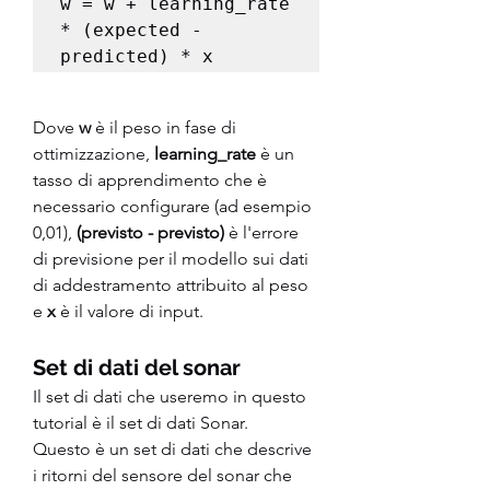
w = w + learning_rate 
* (expected - 
predicted) * x
Dove 
w
 è il peso in fase di 
ottimizzazione, 
learning_rate
 è un 
tasso di apprendimento che è 
necessario configurare (ad esempio 
0,01), 
(previsto - previsto)
 è l'errore 
di previsione per il modello sui dati 
di addestramento attribuito al peso 
e 
x
 è il valore di input.
Set di dati del sonar
Il set di dati che useremo in questo 
tutorial è il set di dati Sonar.
Questo è un set di dati che descrive 
i ritorni del sensore del sonar che 