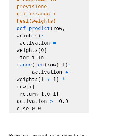
previsione 
utilizzando i 
Pesi(weights) 
def predict
(
row
,
weights
)
:
 activation 
=
weights
[
0
]
 for i in 
range
(
len
(
row
)
-
1
)
:
     activation 
+=
weights
[
i 
+
 1
]
*
row
[
i
]
 return 1.0 if 
activation 
>=
 0.0 
else 0.0
Possiamo escogitare un piccolo set 