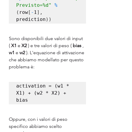
Previsto=%d"
%
(
row
[
-
1
],
prediction
))
Sono disponibili due valori di input 
( 
X1
 e 
X2
 ) e tre valori di peso ( 
bias
 , 
w1
 e 
w2
 ). L'equazione di attivazione 
che abbiamo modellato per questo 
problema è:
activation = (w1 * 
X1) + (w2 * X2) + 
bias
Oppure, con i valori di peso 
specifico abbiamo scelto 