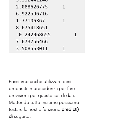
2.088626775		1

6.922596716		
1.77106367		1

8.675418651		
-0.242068655		1

7.673756466		
3.508563011		1
Possiamo anche utilizzare pesi 
preparati in precedenza per fare 
previsioni per questo set di dati.
Mettendo tutto insieme possiamo 
testare la nostra funzione 
predict() 
di
 seguito.