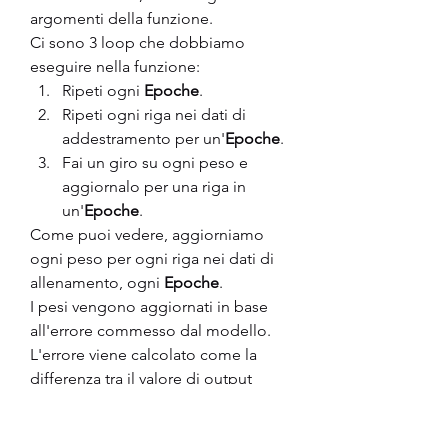
argomenti della funzione.
Ci sono 3 loop che dobbiamo 
eseguire nella funzione:
Ripeti ogni 
Epoche
.
Ripeti ogni riga nei dati di 
addestramento per un'
Epoche
.
Fai un giro su ogni peso e 
aggiornalo per una riga in 
un'
Epoche
.
Come puoi vedere, aggiorniamo 
ogni peso per ogni riga nei dati di 
allenamento, ogni 
Epoche
.
I pesi vengono aggiornati in base 
all'errore commesso dal modello. 
L'errore viene calcolato come la 
differenza tra il valore di output 
atteso e la previsione effettuata con 
i pesi candidati.