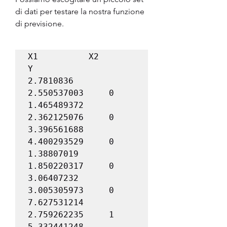
di dati per testare la nostra funzione 
di previsione.
X1			X2			
Y

2.7810836		
2.550537003		0

1.465489372		
2.362125076		0

3.396561688		
4.400293529		0

1.38807019		
1.850220317		0

3.06407232		
3.005305973		0

7.627531214		
2.759262235		1

5.332441248		