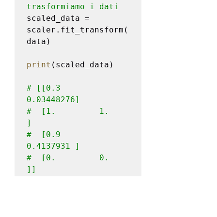
trasformiamo i dati
scaled_data = 
scaler.fit_transform(
data)

print
(scaled_data)

# [[0.3        
0.03448276]

#  [1.         1.        
] 

#  [0.9        
0.4137931 ] 

#  [0.         0.        
]]
Come puoi vedere, i nostri dati 
sono stati trasformati e l'intervallo è 