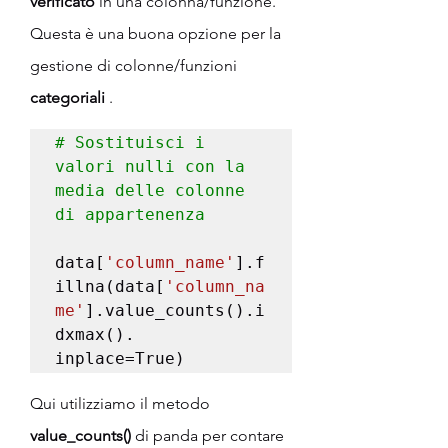
verificato
 in una colonna/funzione. 
Questa è una buona opzione per la 
gestione di colonne/funzioni 
categoriali
 .
# Sostituisci i 
valori nulli con la 
media delle colonne 
di appartenenza
data[
'column_name'
].f
illna(data[
'column_na
me'
].value_counts().i
dxmax(). 
inplace=True)
Qui utilizziamo il metodo 
value_counts()
 di panda per contare 