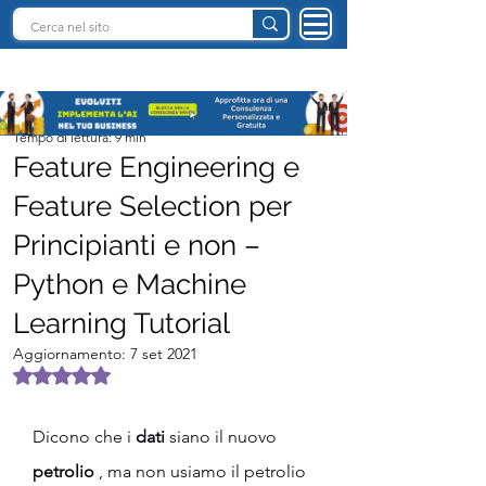
INTELLIGENZA ARTIFICIALE ITALIA
Team I.A. Italia
Tempo di lettura: 9 min
Feature Engineering e
Feature Selection per
Principianti e non –
Python e Machine
Learning Tutorial
Aggiornamento:
7 set 2021
Valutazione NaN stelle su 5.
Dicono che i 
dati
 siano il nuovo 
petrolio
 , ma non usiamo il petrolio 