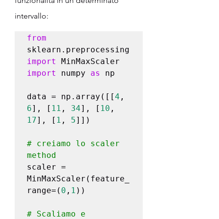
funzionalità in un determinato 
intervallo:
from
sklearn.preprocessing 
import
import
 numpy 
as
 np

data = np.array([[
4
, 
6
], [
11
, 
34
], [
10
, 
17
], [
1
, 
5
]])

# creiamo lo scaler 
method
scaler = 
MinMaxScaler(feature_
range=(
0
,
1
))

# Scaliamo e 