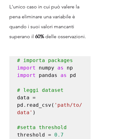
L'unico caso in cui può valere la 
pena eliminare una variabile è 
quando i suoi valori mancanti 
superano il 
60%
 delle osservazioni.
# importa packages
import
 numpy 
as
import
 pandas 
as
 pd 

# leggi dataset 
data = 
pd.read_csv(
'path/to/
data'
)

#setta
 threshold
threshold = 
0.7