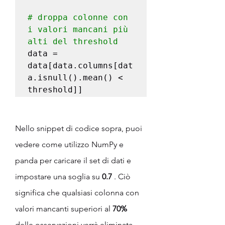
# droppa colonne con 
i valori mancani più 
alti del threshold
data = 
data[data.columns[dat
a.isnull().mean() < 
threshold]]
Nello snippet di codice sopra, puoi 
vedere come utilizzo NumPy e 
panda per caricare il set di dati e 
impostare una soglia su 
0.7
 . Ciò 
significa che qualsiasi colonna con 
valori mancanti superiori al 
70%
delle osservazioni verrà eliminata 