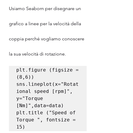
Usiamo Seaborn per disegnare un 
grafico a linee per la velocità della 
coppia perché vogliamo conoscere 
la sua velocità di rotazione.
plt.figure (figsize = 
(8,6))

sns.lineplot(x="Rotat
ional speed [rpm]", 
y="Torque 
[Nm]",data=data)

plt.title ("Speed of 
Torque ", fontsize = 
15)