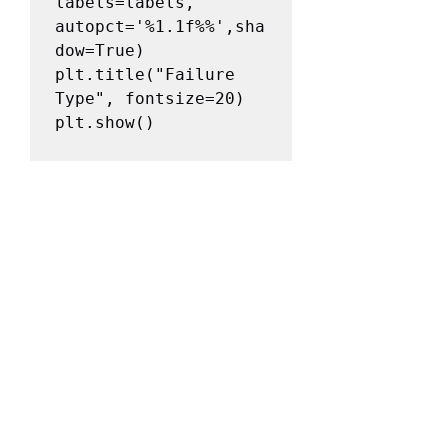
labels=labels, 
autopct='%1.1f%%',sha
dow=True)

plt.title("Failure 
Type", fontsize=20)

plt.show()
