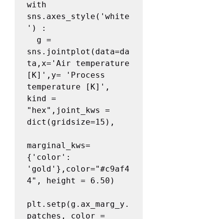
with 
sns.axes_style('white
') : 

  g = 
sns.jointplot(data=da
ta,x='Air temperature 
[K]',y= 'Process 
temperature [K]', 
kind = 
"hex",joint_kws = 
dict(gridsize=15), 

marginal_kws=
{'color': 
'gold'},color="#c9af4
4", height = 6.50)

plt.setp(g.ax_marg_y.
patches, color = 