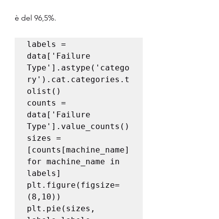
è del 96,5%.
labels = 
data['Failure 
Type'].astype('catego
ry').cat.categories.t
olist()

counts = 
data['Failure 
Type'].value_counts()

sizes = 
[counts[machine_name] 
for machine_name in 
labels]

plt.figure(figsize=
(8,10))

plt.pie(sizes, 