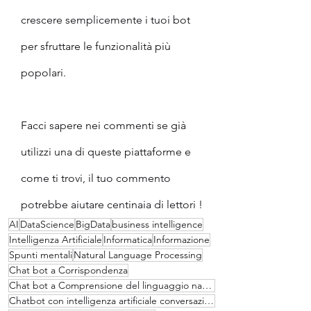
crescere semplicemente i tuoi bot 
per sfruttare le funzionalità più 
popolari.
Facci sapere nei commenti se già 
utilizzi una di queste piattaforme e 
come ti trovi, il tuo commento 
potrebbe aiutare centinaia di lettori !
AI
DataScience
BigData
business intelligence
Intelligenza Artificiale
Informatica
Informazione
Spunti mentali
Natural Language Processing
Chat bot a Corrispondenza
Chat bot a Comprensione del linguaggio naturale (NLU)
Chatbot con intelligenza artificiale conversazionale