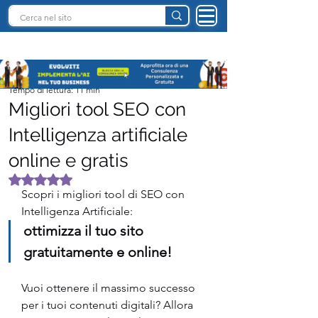
INTELLIGENZA ARTIFICIALE ITALIA
Team I.A. Italia
Tempo di lettura: 11 min
Migliori tool SEO con
Intelligenza artificiale
online e gratis
Valutazione NaN stelle su 5.
Scopri i migliori tool di SEO con 
Intelligenza Artificiale: 
ottimizza il tuo sito 
gratuitamente e online!
Vuoi ottenere il massimo successo 
per i tuoi contenuti digitali? Allora 