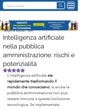
INTELLIGENZA ARTIFICIALE ITALIA
Giancarlo Cesarei
Tempo di lettura: 7 min
Intelligenza artificiale
nella pubblica
amministrazione: rischi e
potenzialità
Valutazione NaN stelle su 5.
L'intelligenza artificiale 
sta 
rapidamente trasformando il 
mondo che conosciamo
, e anche la 
pubblica amministrazione non può 
restare immune a questa rivoluzione 
tecnologica. Se implementata 