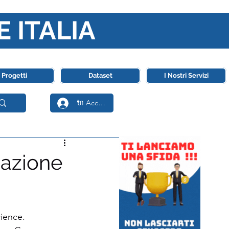
E ITALIA
ll' Intelligenza Artificiale
Progetti
Dataset
I Nostri Servizi
🔌 Accedi
dazione
ience. 