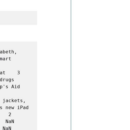
beth, 
art 
t    3  
rugs 
's Aid 
jackets, 
s new iPad 
 2  
      
     