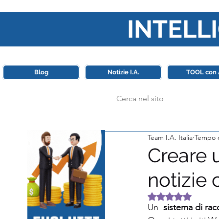
INTELLI
Questa piattaforma è il punt
Blog
Notizie I.A.
TOOL con 
Team I.A. Italia
Tempo d
Creare 
notizie
Valutazione NaN 
Un  
sistema di ra