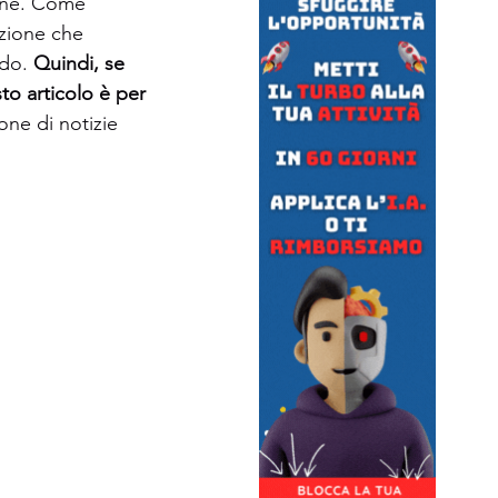
ione. Come 
zione che 
do. 
Quindi, se 
o articolo è per 
one di notizie 