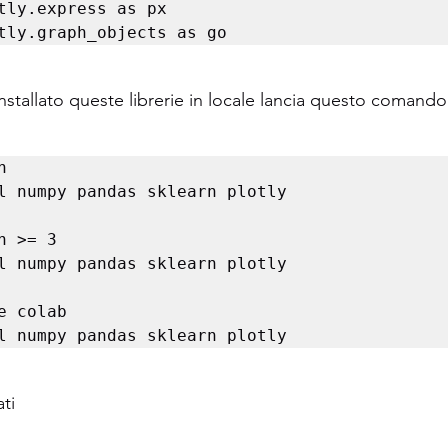
tly.express as px

tly.graph_objects as go
nstallato queste librerie in locale lancia questo comando 


l numpy pandas sklearn plotly

n >= 3

l numpy pandas sklearn plotly

e colab

l numpy pandas sklearn plotly
ti 