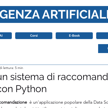
GENZA ARTIFICIAL
o di riferimento in Italia completamente dedicato al mondo de
AI
Corsi
E-Book
i lettura: 5 min
un sistema di raccoman
 con Python
stelle su 5.
ccomandazione
  è un'applicazione popolare della Data Sc