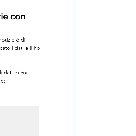
ie con 
otizie è di 
to i dati e li ho 
 dati di cui 
e: