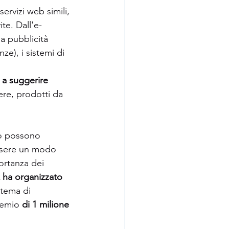
ervizi web simili, 
te. Dall'e-
a pubblicità 
ze), i sistemi di 
 a suggerire 
re, prodotti da 
to possono 
ssere un modo 
ortanza dei 
x ha organizzato 
stema di 
remio
 di 1 milione 