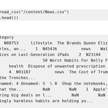
read_csv("/content/News.csv")

.head())
                      
  N88753     lifestyle  The Brands Queen Eliza
rles, an...    1  N45436          news    Walm
ces on Last-Generation iPads    2  N23144        
                  50 Worst Habits For Belly Fa
    health  Dispose of unwanted prescription d
    4  N93187          news  The Cost of Trump
                                            
named: 4 Unnamed: 5  \ 0  Shop the notebooks, 
hat the...        NaN        NaN    1  Apple'
ring big deals on l...        NaN        NaN   
ngly harmless habits are holding yo...        NaN  
                                             NaN   