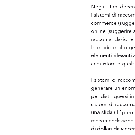
Negli ultimi decenn
i sistemi di racco
commerce (suggerire
online (suggerire a
raccomandazione so
In modo molto gen
elementi rilevanti a
acquistare o qualsi
I sistemi di racco
generare un'enorm
per distinguersi i
sistemi di raccoma
una sfida
 (il "prem
raccomandazione c
di dollari da vincer