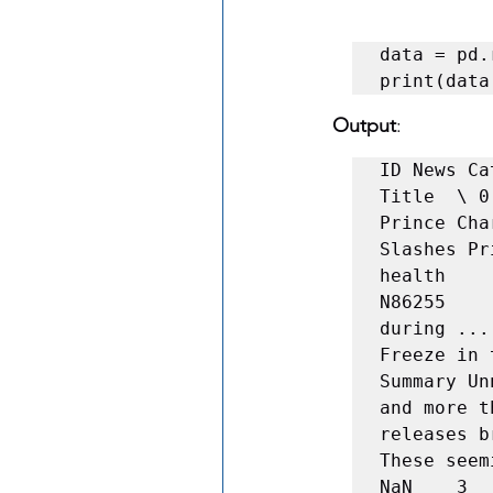
data = pd.
print(data
Output
:
ID News Category                        
Title  \ 0
Prince Cha
Slashes Pri
health    
N86255    
during ...
Freeze in the Trenches...      
Summary Un
and more t
releases b
These seemi
NaN    3   