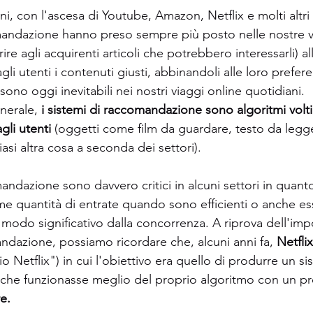
i, con l'ascesa di Youtube, Amazon, Netflix e molti altri s
mandazione hanno preso sempre più posto nelle nostre vi
 agli acquirenti articoli che potrebbero interessarli) all
gli utenti i contenuti giusti, abbinandoli alle loro preferen
no oggi inevitabili nei nostri viaggi online quotidiani.
erale, 
i sistemi di raccomandazione sono algoritmi volti
gli utenti 
(oggetti come film da guardare, testo da legge
asi altra cosa a seconda dei settori).
mandazione sono davvero critici in alcuni settori in quan
e quantità di entrate quando sono efficienti o anche e
n modo significativo dalla concorrenza. A riprova dell'imp
ndazione, possiamo ricordare che, alcuni anni fa, 
Netfli
io Netflix") in cui l'obiettivo era quello di produrre un si
he funzionasse meglio del proprio algoritmo con un p
e.