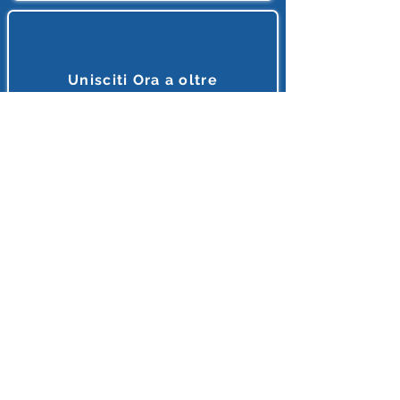
4 servizi web con I.A.
Unisciti Ora a oltre
7.000.000
di
lettori e appassionanti d'I.A.
Tutto ciò che riguarda l'intelligenza Artificiale, in unico
posto, in italiano e gratis.
MEGLIO DI COSI' NON SI PUO' FARE
Accedi o Registrati 🔌
Dopo l'iscrizione riceverai diversi Regali
INTELLIGENZA ARTIFICIALE ITALIA
E'supportato con orgoglio da Partner
Leade
r