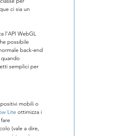
classe per 
ue ci sia un 
zza l'API WebGL 
he possibile 
 normale back-end 
U quando 
etti semplici per 
ositivi mobili o 
ow Lite
 ottimizza i 
fare 
lo (vale a dire, 