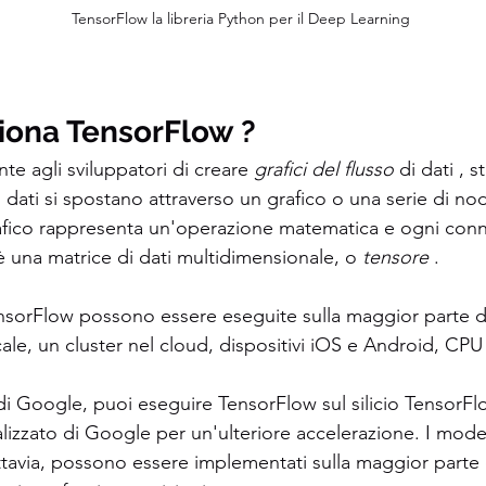
TensorFlow la libreria Python per il Deep Learning 
iona TensorFlow ?
e agli sviluppatori di creare 
grafici del flusso
 di dati , s
dati si spostano attraverso un grafico o una serie di nod
fico rappresenta un'operazione matematica e ogni conn
 è una matrice di dati multidimensionale, o 
tensore
 .
nsorFlow possono essere eseguite sulla maggior parte di
ale, un cluster nel cloud, dispositivi iOS e Android, CP
ud di Google, puoi eseguire TensorFlow sul silicio TensorF
izzato di Google per un'ulteriore accelerazione. I modelli
tavia, possono essere implementati sulla maggior parte dei