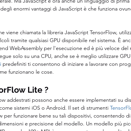
rale. Ma JavaScript è ora anche un linguaggio di prima 
egli enormi vantaggi di JavaScript è che funziona ovunq
e viene chiamata la libreria JavaScript TensorFlow, utili
alcoli tramite qualsiasi GPU disponibile nel sistema. È anc
k-end WebAssembly per l'esecuzione ed è più veloce del
esegue solo su una CPU, anche se è meglio utilizzare GP
i
 predefiniti ti consentono di iniziare a lavorare con prog
ome funzionano le cose.
orFlow Lite ?
ow addestrati possono anche essere implementati su disp
ome sistemi iOS o Android. Il set di strumenti 
TensorFl
 per funzionare bene su tali dispositivi, consentendo di 
mensioni e precisione del modello. Un modello più picco