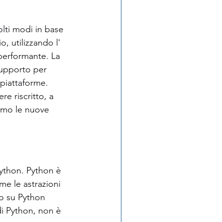
olti modi in base 
 utilizzando l'   
performante. La 
supporto per 
piattaforme. 
e riscritto, a 
simo le nuove 
ython. Python è 
e le astrazioni 
o su Python 
di Python, non è 