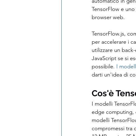
automatico in gene
TensorFlow e uno d
browser web.
TensorFlow.js, com
per accelerare i c
utilizzare un bac
JavaScript se si 
possibile. 
I modell
darti un'idea di c
Cos'è Tens
I modelli TensorFl
edge computing, c
modelli TensorFlow
compromessi tra di