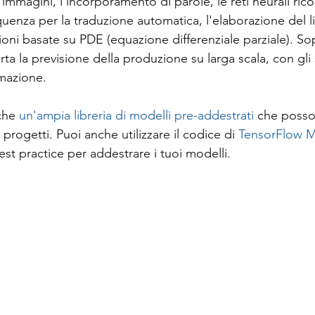
mmagini, l'incorporamento di parole, le reti neurali ricor
uenza per la traduzione automatica, l'elaborazione del 
ioni basate su PDE (equazione differenziale parziale). Sop
a la previsione della produzione su larga scala, con gli 
rmazione.
che 
un'ampia libreria di modelli pre-addestrati
 che posso
i progetti. Puoi anche utilizzare il codice di 
TensorFlow 
t practice per addestrare i tuoi modelli.