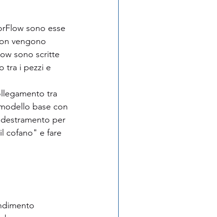
sorFlow sono esse 
 non vengono 
low sono scritte 
 tra i pezzi e 
collegamento tra 
modello base con 
 addestramento per 
il cofano" e fare 
endimento 