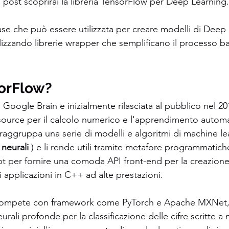
post scoprirai la libreria TensorFlow per Deep Learning.
base che può essere utilizzata per creare modelli di Deep
lizzando librerie wrapper che semplificano il processo b
orFlow?
 Google Brain e inizialmente rilasciata al pubblico nel 2
source per il calcolo numerico e l'apprendimento automa
raggruppa una serie di modelli e algoritmi di machine l
 neurali 
) e li rende utili tramite metafore programmatiche
t per fornire una comoda API front-end per la creazione 
 applicazioni in C++ ad alte prestazioni.
compete con framework come PyTorch e Apache MXNet,
urali profonde per la classificazione delle cifre scritte a 