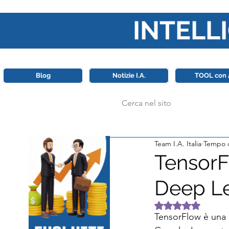
INTELLI
Questa piattaforma è il punt
Blog
Notizie I.A.
TOOL con 
Team I.A. Italia
Tempo d
TensorFl
Deep Le
Valutazione NaN 
TensorFlow è una l