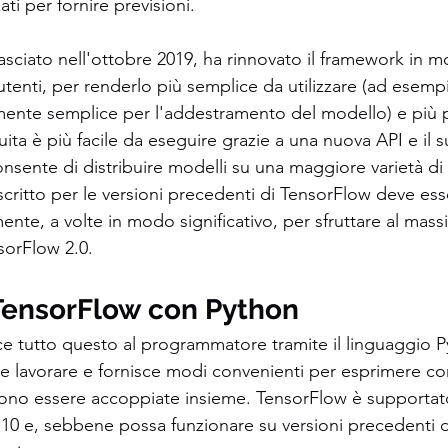
ati per fornire previsioni.
lasciato nell'ottobre 2019, ha rinnovato il framework in m
tenti, per renderlo più semplice da utilizzare (ad esempio,
amente semplice per l'addestramento del modello) e più 
uita è più facile da eseguire grazie a una nuova API e il 
nsente di distribuire modelli su una maggiore varietà di 
 scritto per le versioni precedenti di TensorFlow deve esser
ente, a volte in modo significativo, per sfruttare al mas
sorFlow 2.0.
 TensorFlow con Python
e tutto questo al programmatore tramite il linguaggio P
 e lavorare e fornisce modi convenienti per esprimere com
ssono essere accoppiate insieme. TensorFlow è supportat
3.10 e, sebbene possa funzionare su versioni precedenti 