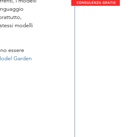
renti, i modelli 
linguaggio 
rattutto, 
stessi modelli 
no essere 
Model Garden