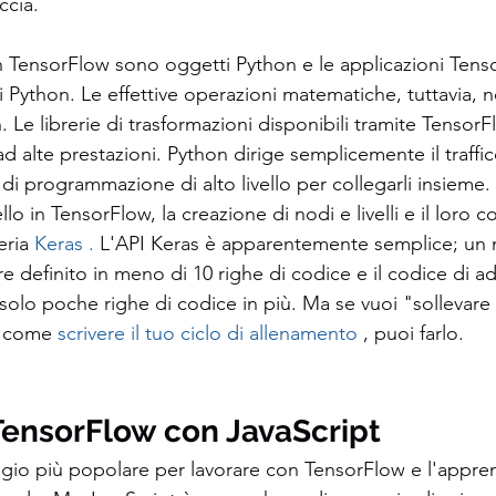
ccia.
 in TensorFlow sono oggetti Python e le applicazioni Ten
i Python. Le effettive operazioni matematiche, tuttavia,
 Le librerie di trasformazioni disponibili tramite TensorF
 alte prestazioni. Python dirige semplicemente il traffico
 di programmazione di alto livello per collegarli insieme.
vello in TensorFlow, la creazione di nodi e livelli e il loro 
eria 
Keras . 
L'API Keras è apparentemente semplice; un 
sere definito in meno di 10 righe di codice e il codice di
 solo poche righe di codice in più. Ma se vuoi "sollevare 
, come 
scrivere il tuo ciclo di allenamento
 , puoi farlo.
 TensorFlow con JavaScript
aggio più popolare per lavorare con TensorFlow e l'appr