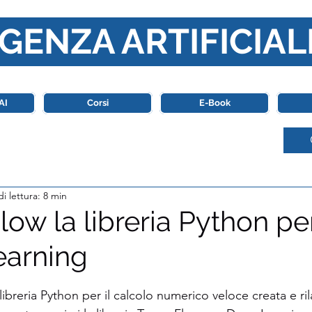
GENZA ARTIFICIAL
o di riferimento in Italia completamente dedicato al mondo de
AI
Corsi
E-Book
i lettura: 8 min
ow la libreria Python per
arning
stelle su 5.
ibreria Python per il calcolo numerico veloce creata e ril