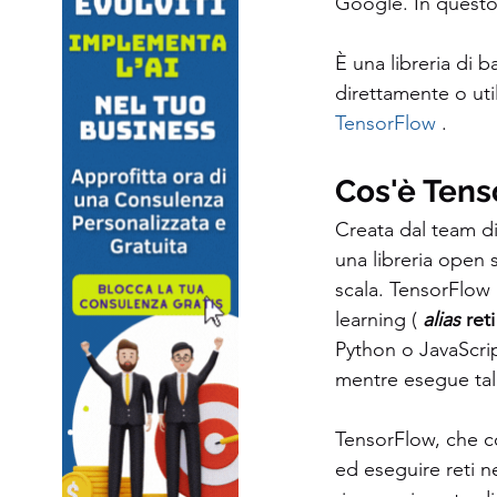
Google. In questo 
È una libreria di 
direttamente o uti
TensorFlow
 .
Cos'è Tens
Creata dal team di
una libreria open 
scala. TensorFlow 
learning ( 
alias 
reti
Python o JavaScrip
mentre esegue tali
TensorFlow, che 
ed eseguire reti ne