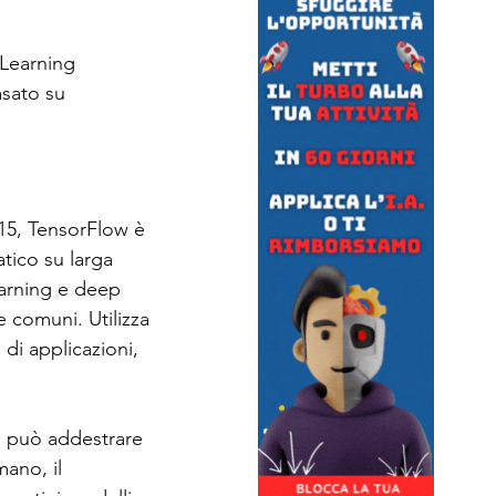
 Learning 
asato su 
015, TensorFlow è 
tico su larga 
earning e deep 
 comuni. Utilizza 
di applicazioni, 
 può addestrare 
mano, il 