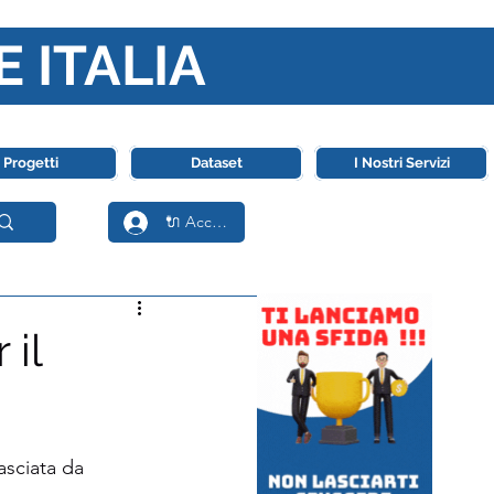
E ITALIA
ll' Intelligenza Artificiale
Progetti
Dataset
I Nostri Servizi
🔌 Accedi
 il
asciata da 