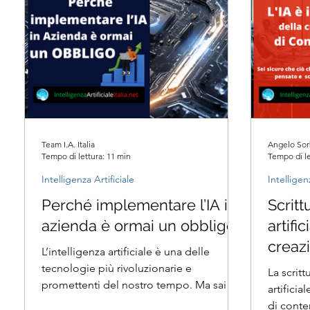
Team I.A. Italia
Angelo Sor
Tempo di lettura: 11 min
Tempo di le
Intelligenza Artificiale
Intelligen
Perché implementare l’IA in
Scritt
azienda è ormai un obbligo
artific
creaz
L’intelligenza artificiale è una delle
tecnologie più rivoluzionarie e
La scritt
promettenti del nostro tempo. Ma sai
artifici
cosa significa davvero e come...
di conte