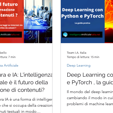
bello
Team I.A. Italia
ttura: 7 min
Tempo di lettura: 15 min
za Artificiale
Deep Learning
ura e IA: L'intelligenza
Deep Learning c
iale è il futuro della
e PyTorch , la gui
ione di contenuti?
Il mondo del deep learni
cambiando il modo in cui 
ura IA è una forma di intelligenza
problemi di machine lear
ale che si occupa della creazione
tecniche di deep learning
nuti testuali in modo