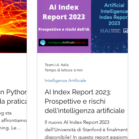
Team I.A. Italia
Tempo di lettura: 6 min
Intelligenza Artificiale
on Python
AI Index Report 2023:
da pratica
Prospettive e rischi
dell'intelligenza artificiale
ng sta
affrontiamo i
Il nuovo AI Index Report 2023
ning. Le
dell'Università di Stanford è finalmente
 stanno...
disponibile! In questo report aggiornato