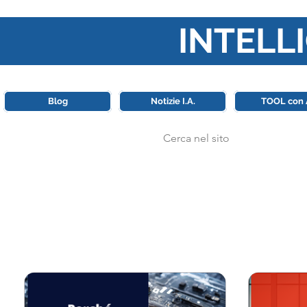
INTELLI
Questa piattaforma è il punt
Blog
Notizie I.A.
TOOL con 