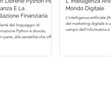
ri Librerie Python Per
L' Intelligenza Arti
nanza E La
Mondo Digitale
lazione Finanziaria
L'intelligenza artificiale 
del marketing digitale è una
arità del linguaggio di
campo dell'informatica e 
mazione Python è dovuta,
genera...
 parte, alla versatilità che offre.
vasto numero di...