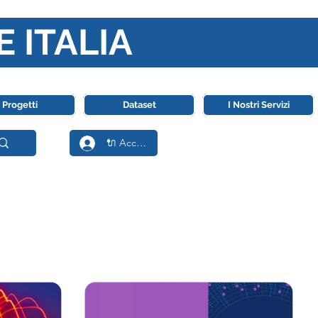
E ITALIA
ll' Intelligenza Artificiale
Progetti
Dataset
I Nostri Servizi
🔌 Accedi