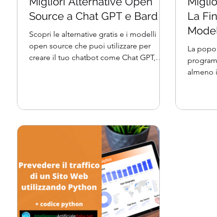
Migliori Alternative Open
Miglio
Source a Chat GPT e Bard
La Fi
Model
Scopri le alternative gratis e i modelli
open source che puoi utilizzare per
La popol
creare il tuo chatbot come Chat GPT,
program
integrare gli LLM o...
almeno in
Oltre al 