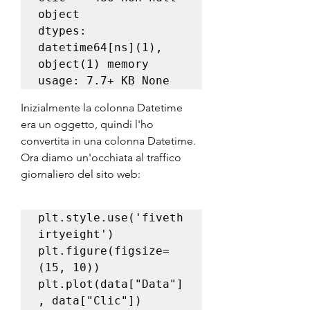
object         
dtypes: 
datetime64[ns](1), 
object(1) memory 
Inizialmente la colonna Datetime 
era un oggetto, quindi l'ho 
convertita in una colonna Datetime. 
Ora diamo un'occhiata al traffico 
giornaliero del sito web:
plt.style.use('fiveth
irtyeight')

plt.figure(figsize=
(15, 10))

plt.plot(data["Data"]
, data["Clic"])
