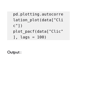
pd.plotting.autocorre
lation_plot(data["Cli
c"])

plot_pacf(data["Clic"
], lags = 100)
Output :