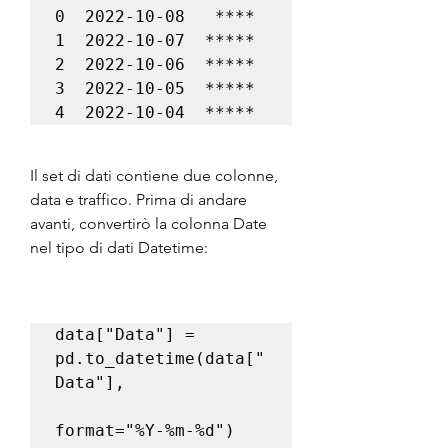
0  2022-10-08   ****

1  2022-10-07  *****

2  2022-10-06  *****

3  2022-10-05  *****

4  2022-10-04  *****
Il set di dati contiene due colonne, 
data e traffico. Prima di andare 
avanti, convertirò la colonna Date 
nel tipo di dati Datetime:
data["Data"] = 
pd.to_datetime(data["
Data"], 

format="%Y-%m-%d")
