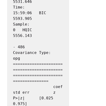
5531.646

Time:                                    
15:59:06   BIC                           
5593.905

Sample:                                         
0   HQIC                          
5556.143

- 486                                         

Covariance Type:                              
opg                                         

=====================
=====================
=====================
===============

                 coef    
std err          z      
P>|z|      [0.025      
0.975]
