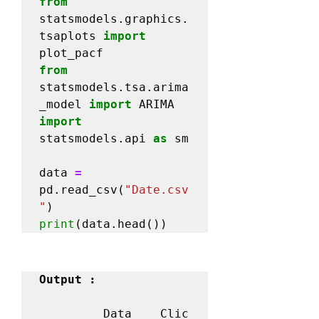
from
statsmodels.graphics.
tsaplots 
import
from
statsmodels.tsa.arima
_model 
import
import
statsmodels.api 
as
 sm

data 
=
pd.read_csv(
"Date.csv
"
print
Output :
         Data    Clic
