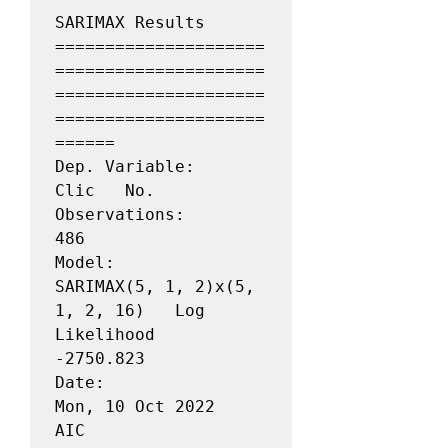
SARIMAX Results                                      

=====================
=====================
=====================
=====================
======

Dep. Variable:                               
Clic   No. 
Observations:                  
486

Model:             
SARIMAX(5, 1, 2)x(5, 
1, 2, 16)   Log 
Likelihood               
-2750.823

Date:                            
Mon, 10 Oct 2022   
AIC                           