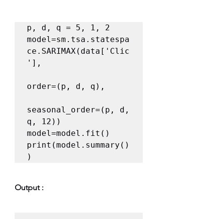
p, d, q = 5, 1, 2

model=sm.tsa.statespa
ce.SARIMAX(data['Clic
'],

order=(p, d, q),

seasonal_order=(p, d, 
q, 12))

model=model.fit()

print(model.summary()
)
Output :