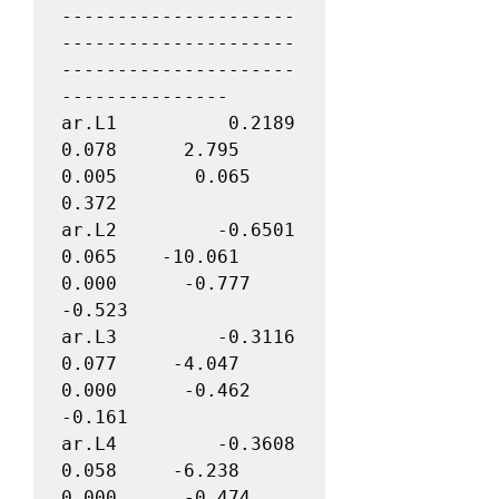
---------------------
---------------------
---------------------
---------------

ar.L1          0.2189      
0.078      2.795      
0.005       0.065       
0.372

ar.L2         -0.6501      
0.065    -10.061      
0.000      -0.777      
-0.523

ar.L3         -0.3116      
0.077     -4.047      
0.000      -0.462      
-0.161

ar.L4         -0.3608      
0.058     -6.238      
0.000      -0.474      