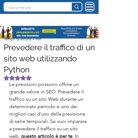
INTELLIGENZA ARTIFICIALE ITALIA
Team I.A. Italia
Tempo di lettura: 4 min
Prevedere il traffico di un
sito web utilizzando
Python
Valutazione NaN stelle su 5.
Le previsioni possono offrire un 
grande valore in SEO. Prevedere il 
traffico su un sito Web durante un 
determinato periodo è uno dei 
migliori casi d'uso della previsione 
di serie temporali. Se vuoi imparare 
a prevedere il traffico su un sito 
web, 
questo articolo è per te
. In 