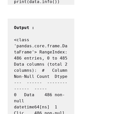
print(data.info())
<class 
'pandas.core.frame.Da
taFrame'> RangeIndex: 
486 entries, 0 to 485 
Data columns (total 2 
columns):  #   Column  
Non-Null Count  Dtype          
---  ------  --------
------  -----           
0   Data    486 non-
null    
datetime64[ns]  1   
Clic    486 non-null    