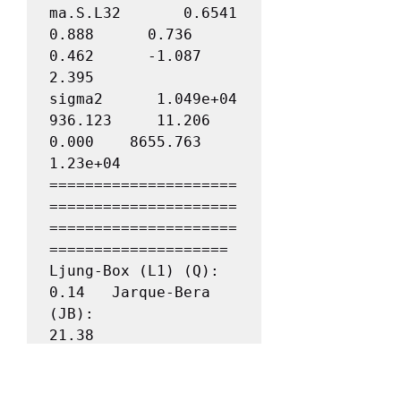
ma.S.L32       0.6541      
0.888      0.736      
0.462      -1.087       
2.395

sigma2      1.049e+04    
936.123     11.206      
0.000    8655.763    
1.23e+04

=====================
=====================
=====================
====================

Ljung-Box (L1) (Q):                   
0.14   Jarque-Bera 
(JB):                
21.38

Prob(Q):                              
0.71   Prob(JB):                         
0.00
