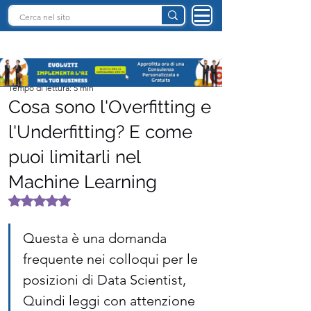
INTELLIGENZA ARTIFICIALE ITALIA
Team I.A. Italia
Tempo di lettura: 5 min
Cosa sono l'Overfitting e
l'Underfitting? E come
puoi limitarli nel
Machine Learning
Valutazione NaN stelle su 5.
Questa è una domanda 
frequente nei colloqui per le 
posizioni di Data Scientist, 
Quindi leggi con attenzione 