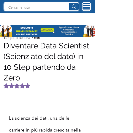
INTELLIGENZA ARTIFICIALE ITALIA
Team I.A. Italia
Tempo di lettura: 7 min
Diventare Data Scientist
(Scienziato del dato) in
10 Step partendo da
Zero
Valutazione NaN stelle su 5.
La scienza dei dati, una delle 
carriere in più rapida crescita nella 