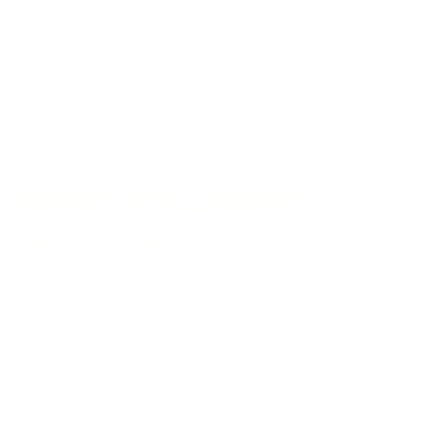
SERVIZI INTELLIGENTI
Scopri i Nostri Servizi AI
COLLABORIAMO
Vuoi pubblicare sul nostro
portale ?
© Copyright
2017-2026
Intelligenza Artificiale Italia