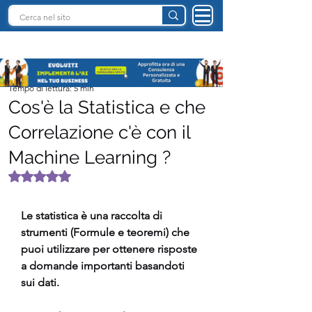
INTELLIGENZA ARTIFICIALE ITALIA
Team I.A. Italia
Tempo di lettura: 5 min
Cos'è la Statistica e che
Correlazione c'è con il
Machine Learning ?
Valutazione NaN stelle su 5.
Le statistica è una raccolta di 
strumenti (Formule e teoremi) che 
puoi utilizzare per ottenere risposte 
a domande importanti basandoti 
sui dati.