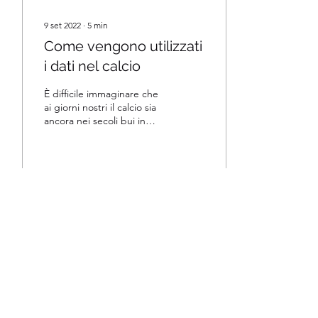
9 set 2022
∙
5
min
Come vengono utilizzati
i dati nel calcio
È difficile immaginare che
ai giorni nostri il calcio sia
ancora nei secoli bui in
termini di capacità di
utilizzare i dati per
aiutare...
SERVIZI INTELLIGENTI
Scopri i Nostri Servizi AI
COLLABORIAMO