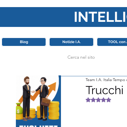
INTELLI
Questa piattaforma è il punt
Blog
Notizie I.A.
TOOL con 
Team I.A. Italia
Tempo d
Trucchi
Valutazione NaN 