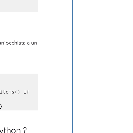
un'occhiata a un 
items() if 
}
ython ?