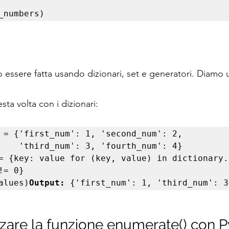
_numbers)
 essere fatta usando dizionari, set e generatori. Diamo 
ta volta con i dizionari:
 = {'first_num': 1, 'second_num': 2,

rth_num': 4}

= {key: value for (key, value) in dictionary.
= 0}

alues)
Output:
 {'first_num': 1, 'third_num': 3
zare la funzione enumerate() con P