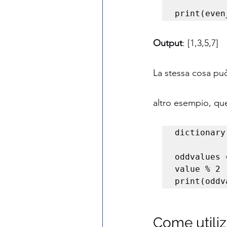
print(even
Output
: [1,3,5,7]
La stessa cosa può
altro esempio, ques
dictionary
              'third_num': 3, 'fou
oddvalues 
value % 2 !
print(oddv
Come utiliz