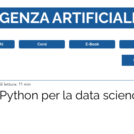
GENZA ARTIFICIAL
o di riferimento in Italia completamente dedicato al mondo de
AI
Corsi
E-Book
i lettura: 11 min
 Python per la data scien
stelle su 5.