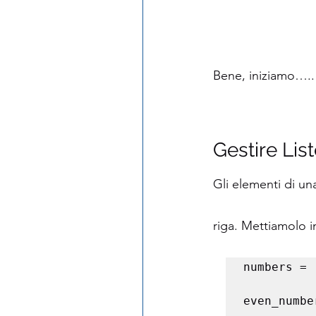
Bene, iniziamo…..
Gestire Lis
Gli elementi di un
riga. Mettiamolo i
numbers = 
even_numbe