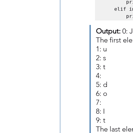
        print('The first element!')

    elif index == length - 1:

   
Output:
 0: J
The first el
1: u
2: s
3: t
4:
5: d
6: o
7:
8: I
9: t
The last el