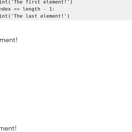
     print('The last element!')
ement!
ement!