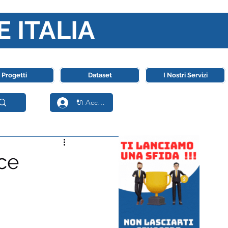
E ITALIA
ll' Intelligenza Artificiale
Progetti
Dataset
I Nostri Servizi
🔌 Accedi
ce