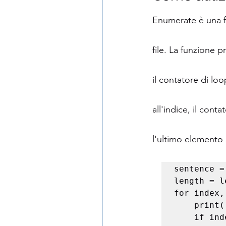
Enumerate è una f
file. La funzione p
il contatore di loo
all'indice, il cont
l'ultimo elemento 
sentence =
length = l
for index,
    print('{}: {}'.format(index, element))

    if index == 0:
