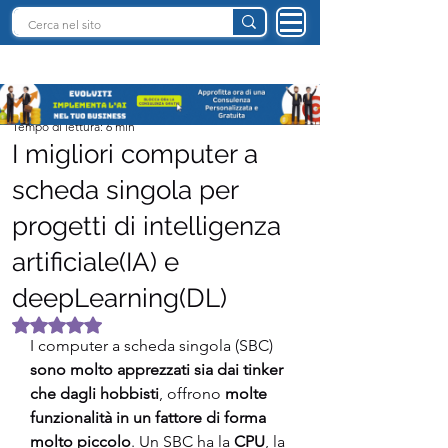
INTELLIGENZA ARTIFICIALE ITALIA
Team I.A. Italia
Tempo di lettura: 6 min
I migliori computer a
scheda singola per
progetti di intelligenza
artificiale(IA) e
deepLearning(DL)
Valutazione NaN stelle su 5.
I computer a scheda singola (SBC) 
sono molto apprezzati sia dai tinker 
che dagli hobbisti
, offrono
 molte 
funzionalità in un fattore di forma 
molto piccolo
. Un SBC ha la 
CPU
, la 