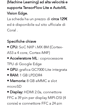
(Machine Learning) ad alta velocità e 
supporta TensorFlow Lite e AutoML 
Vision Edge.
La scheda ha un prezzo di 
circa 129€
ed è disponibile sul sito ufficiale di 
Coral .
Specifiche chiave
• CPU:
 SoC NXP i.MX 8M (Cortex-
A53 a 4 core, Cortex-M4F)
• Acceleratore ML
 : coprocessore 
TPU di Google Edge
• GPU:
 grafica GC7000 Lite integrata
• RAM:
 1 GB LPDDR4
• Memoria:
 8 GB eMMC e slot 
microSD
• Display:
 HDMI 2.0a, connettore 
FFC a 39 pin per display MIPI-DSI (4 
corsie) e connettore FFC a 24 pin 