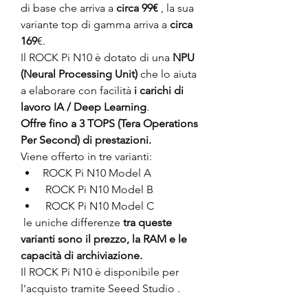
di base che arriva a 
circa 99€
 , la sua 
variante top di gamma arriva a 
circa 
169
€.
Il ROCK Pi N10 è dotato di una
 NPU 
(Neural Processing Unit)
 che lo aiuta 
a elaborare con facilità
 i carichi di 
lavoro IA / Deep Learning
. 
Offre fino a 3 TOPS (Tera Operations 
Per Second) di prestazioni.
Viene offerto in tre varianti: 
ROCK Pi N10 Model A
 ROCK Pi N10 Model B
 ROCK Pi N10 Model C
 le uniche differenze 
tra queste 
varianti sono il prezzo, la RAM e le 
capacità di archiviazione.
Il ROCK Pi N10 è disponibile per 
l'acquisto tramite Seeed Studio .