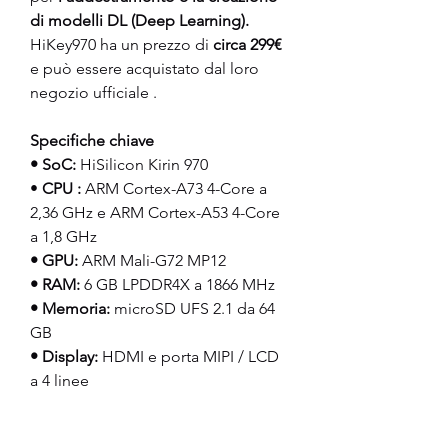
di modelli DL (Deep Learning).
HiKey970 ha un prezzo di 
circa 299€
e può essere acquistato dal loro 
negozio ufficiale .
Specifiche chiave
• SoC:
 HiSilicon Kirin 970
• 
CPU
:
 ARM Cortex-A73 4-Core a 
2,36 GHz e ARM Cortex-A53 4-Core 
a 1,8 GHz
• GPU:
 ARM Mali-G72 MP12
• RAM:
 6 GB LPDDR4X a 1866 MHz
• Memoria:
 microSD UFS 2.1 da 64 
GB
• Display:
 HDMI e porta MIPI / LCD 
a 4 linee