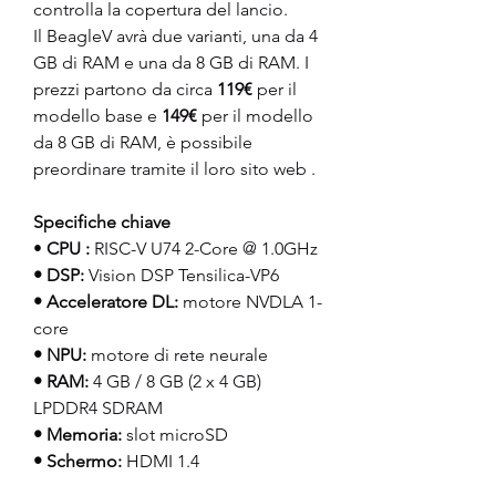
controlla la copertura del lancio.
Il BeagleV avrà due varianti, una da 4 
GB di RAM e una da 8 GB di RAM. I 
prezzi partono da circa 
119€
 per il 
modello base e 
149€
 per il modello 
da 8 GB di RAM, è possibile 
preordinare tramite il loro sito web .
Specifiche chiave
• 
CPU
:
 RISC-V U74 2-Core @ 1.0GHz
• DSP:
 Vision DSP Tensilica-VP6
• Acceleratore DL:
 motore NVDLA 1-
core
• NPU:
 motore di rete neurale
• RAM:
 4 GB / 8 GB (2 x 4 GB) 
LPDDR4 SDRAM
• Memoria:
 slot microSD
• Schermo:
 HDMI 1.4