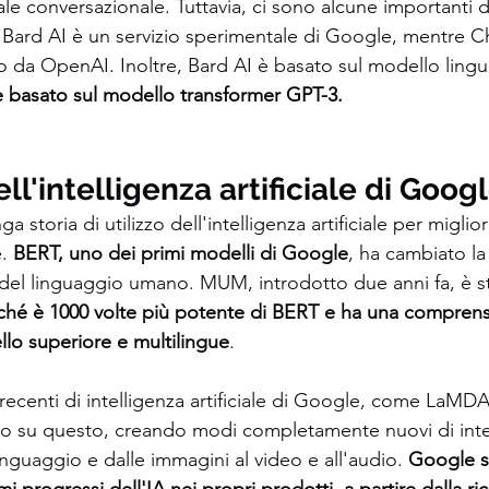
ciale conversazionale. Tuttavia, ci sono alcune importanti di
Bard AI è un servizio sperimentale di Google, mentre C
o da OpenAI. Inoltre, Bard AI è basato sul modello ling
 basato sul modello transformer GPT-3.
ell'intelligenza artificiale di Goog
 storia di utilizzo dell'intelligenza artificiale per miglior
.
 BERT, uno dei primi modelli di Google
, ha cambiato l
 del linguaggio umano. MUM, introdotto due anni fa, è s
ché è 1000 volte più potente di BERT e ha una comprens
ello superiore e multilingue
.
recenti di intelligenza artificiale di Google, come LaMD
o su questo, creando modi completamente nuovi di inter
inguaggio e dalle immagini al video e all'audio. 
Google s
mi progressi dell'IA nei propri prodotti, a partire dalla ri