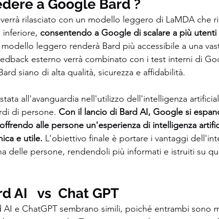
dere a Google Bard ?
 verrà rilasciato con un modello leggero di LaMDA che r
inferiore, 
consentendo a Google di scalare a più utenti 
 modello leggero renderà Bard più accessibile a una va
feedback esterno verrà combinato con i test interni di Go
ard siano di alta qualità, sicurezza e affidabilità.
ta all'avanguardia nell'utilizzo dell'intelligenza artificia
ardi di persone. 
Con il lancio di Bard AI, Google si espan
ffrendo alle persone un'esperienza di intelligenza artific
ca e utile. 
L'obiettivo finale è portare i vantaggi dell'inte
na delle persone, rendendoli più informati e istruiti su qu
 AI   vs  Chat GPT 
d AI e ChatGPT sembrano simili, poiché entrambi sono mo