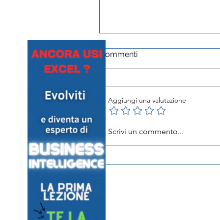
Commenti
Aggiungi una valutazione
Automazioni vs IA: perché
Scrivi un commento...
confonderle blocca il tuo
business