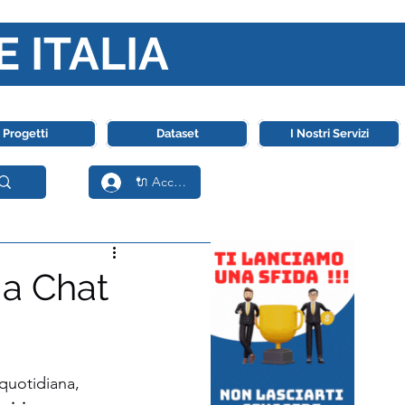
E ITALIA
ll' Intelligenza Artificiale
Progetti
Dataset
I Nostri Servizi
🔌 Accedi
 a Chat
quotidiana, 