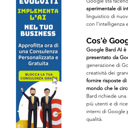
Google sta facend
sperimentale di in
linguistico di nu
con l'intelligenza e
Cos'è Goog
Google Bard AI è u
presentato da Go
generazione di Go
creatività dei grand
fornire risposte d
mondo che le cir
Bard richiede una 
più utenti e di ri
interni di Google p
qualità.