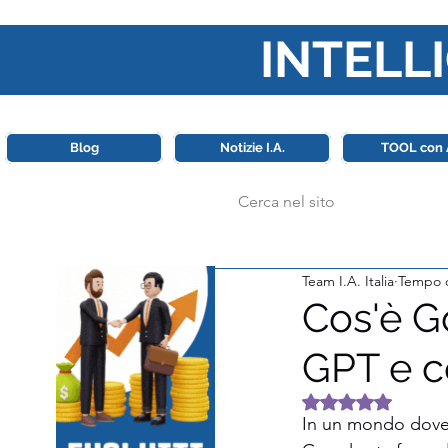
INTELLI
Questa piattaforma è il punt
Blog
Notizie I.A.
TOOL con 
Team I.A. Italia
Tempo d
Cos'è Go
GPT e c
Valutazione NaN 
In un mondo dove l