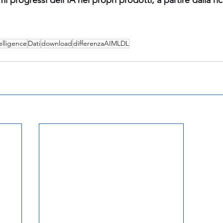
elligence
Dati
download
differenzaAIMLDL