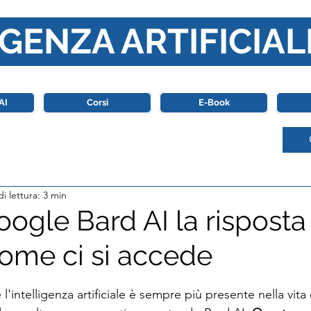
GENZA ARTIFICIAL
o di riferimento in Italia completamente dedicato al mondo de
AI
Corsi
E-Book
i lettura: 3 min
ogle Bard AI la risposta
ome ci si accede
stelle su 5.
'intelligenza artificiale è sempre più presente nella vita 