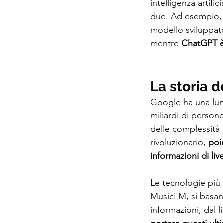
intelligenza artifi
due. Ad esempio, 
modello sviluppat
mentre 
ChatGPT è
La storia d
Google ha una lunga
miliardi di persone
delle complessità
rivoluzionario, 
poi
informazioni di liv
Le tecnologie più 
MusicLM, si basan
informazioni, dal l
portare questi ulti