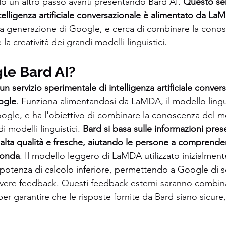
o un altro passo avanti presentando Bard AI. 
Questo ser
telligenza artificiale conversazionale è alimentato da La
ova generazione di Google, e cerca di combinare la con
 la creatività dei grandi modelli linguistici.
le Bard AI?
n servizio sperimentale di intelligenza artificiale conver
ogle
. Funziona alimentandosi da LaMDA, il modello lingu
ogle, e ha l'obiettivo di combinare la conoscenza del m
i modelli linguistici. 
Bard si basa sulle informazioni pres
i alta qualità e fresche, aiutando le persone a comprender
conda
. Il modello leggero di LaMDA utilizzato inizialmente 
potenza di calcolo inferiore, permettendo a Google di scal
cevere feedback. Questi feedback esterni saranno combinat
er garantire che le risposte fornite da Bard siano sicure, a