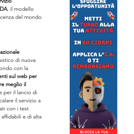
vizio 
MDA
, il modello 
oscenza del mondo 
sazionale 
istico di nuova 
ondo con la 
enti sul web per 
e meglio il 
per il lancio di 
are il servizio a 
i con i test 
ffidabili e di alta 