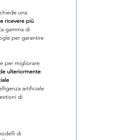
ichiede una 
e ricevere più 
sta gamma di 
ogle per garantire 
le per migliorare 
de ulteriormente 
iale 
lligenza artificiale 
estioni di 
delli di 