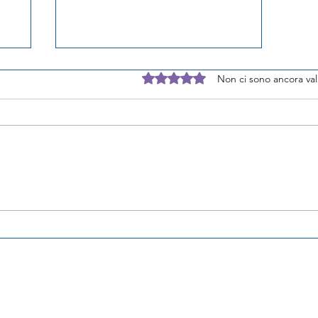
Valutazione 0 stelle su 5.
Non ci sono ancora val
LangChain vs LlamaIndex:
Confronto dettagliato tra
framework per LLM