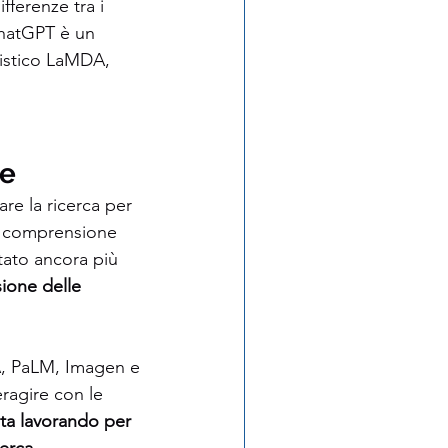
fferenze tra i 
hatGPT è un 
uistico LaMDA, 
le
are la ricerca per 
a comprensione 
tato ancora più 
ione delle 
A, PaLM, Imagen e 
agire con le 
ta lavorando per 
cerca.