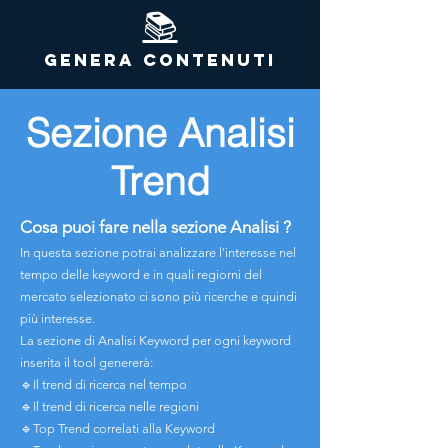
📚
Genera contenuti
Sezione Analisi
Trend
Cosa puoi fare nella sezione Analisi ?
In questa sezione potrai analizzare l'interesse nel
tempo delle keyword e in quali regiorni del
mercato selezionato ci sono più ricerche e quindi
più interesse.
La sezione di Analisi Keyword per ogni keyword
inserita il tool genererà:
🔹Il trend di ricerca nel tempo
🔹Il trend di ricerca nelle regioni
🔹Top Trend correlati alla Keyword