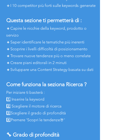
🔹I 10 competitor più forti sulle keywords generate
Questa sezione ti permetterà di :
🔸Capire le nicchie della keyword, prodotto o
servizo
🔸Saper identificare le tematiche più inerenti
🔸Scoprire i livelli difficoltà di posizionamento
🔸Trovare nuove tendenze più o meno correlate
🔸Creare piani editorali in 2 minuti
🔸Sviluppare una Content Strategy basata su dati
Come funziona la seziona Ricerca ?
Per iniziare ti basterà :
1️⃣ Inserire la keyword
2️⃣ Scegliere il motore di ricerca
3️⃣Scegliere il grado di profondità
4️⃣Premere 'Scopri le tendenze🤘'
🔧 Grado di profondità