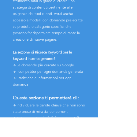
strumento sarai in grado di creare una
strategia di contenuti pertinente alle
esigenze dei tuoi clienti. Avrai anche
accesso a modelli con domande pre-scritte
su prodotti o categorie specifici che
possono far risparmiare tempo durante la
creazione di nuove pagine.
La sezione di Ricerca Keyword per la
keyword inserita genererà:
🔹Le domande più cercate su Google
🔹I competitor per ogni domanda generata
🔹Statistiche e informazioni per ogni
domanda
Questa sezione ti permetterà di :
🔸Individuare le parole chiave che non sono
state prese di mira dai concorrenti
🔸Ottenere intenzioni di ricerca long tail
che non pensavi di utilizzare prima
🔸Scoprire nuove opportunità dai risultati