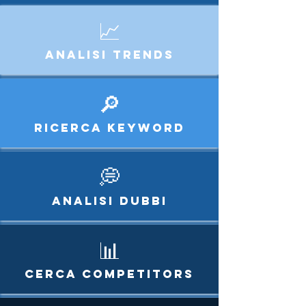
📈
Analisi Trends
🔎
RICERCA KEYWORD
💭
ANALISI DUBBI
📊
CERCA COMPETITORs