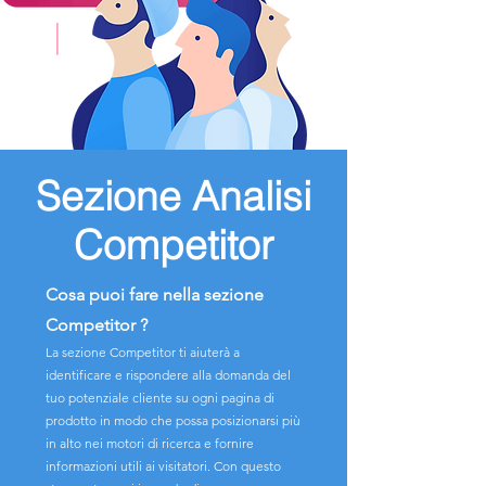
Sezione Analisi
Competitor
Cosa puoi fare nella sezione
Competitor ?
La sezione Competitor ti aiuterà a
identificare e rispondere alla domanda del
tuo potenziale cliente su ogni pagina di
prodotto in modo che possa posizionarsi più
in alto nei motori di ricerca e fornire
informazioni utili ai visitatori. Con questo