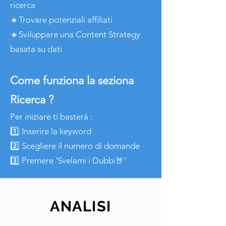
ricerca
🔸Trovare potenziali affiliati
🔸Sviluppare una Content Strategy
basata su dati
Come funziona la seziona
Ricerca ?
Per iniziare ti basterà :
1️⃣ Inserire la keyword
2️⃣ Scegliere il numero di domande
3️⃣ Premere 'Svelami i Dubbi🤘'
ANALISI