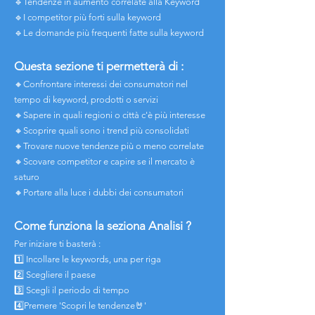
🔹Tendenze in aumento correlate alla Keyword
🔹I competitor più forti sulla keyword
🔹Le domande più frequenti fatte sulla keyword
Questa sezione ti permetterà di :
🔸Confrontare interessi dei consumatori nel
tempo di keyword, prodotti o servizi
🔸Sapere in quali regioni o città c'è più interesse
🔸Scoprire quali sono i trend più consolidati
🔸Trovare nuove tendenze più o meno correlate
🔸Scovare competitor e capire se il mercato è
saturo
🔸Portare alla luce i dubbi dei consumatori
Come funziona la seziona Analisi ?
Per iniziare ti basterà :
1️⃣ Incollare le keywords, una per riga
2️⃣ Scegliere il paese
3️⃣ Scegli il periodo di tempo
4️⃣Premere 'Scopri le tendenze🤘'