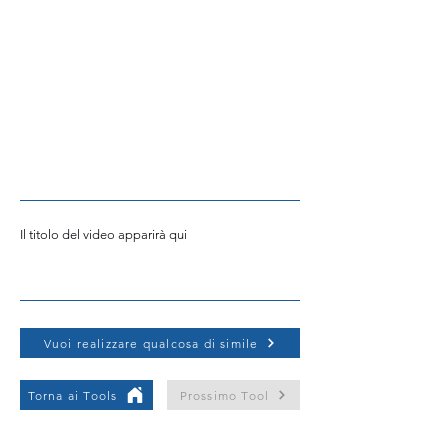
Il titolo del video apparirà qui
Vuoi realizzare qualcosa di simile
Torna ai Tools
Prossimo Tool