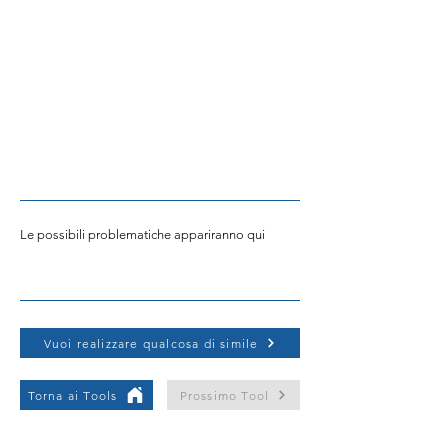
Le possibili problematiche appariranno qui
Vuoi realizzare qualcosa di simile
Torna ai Tools
Prossimo Tool