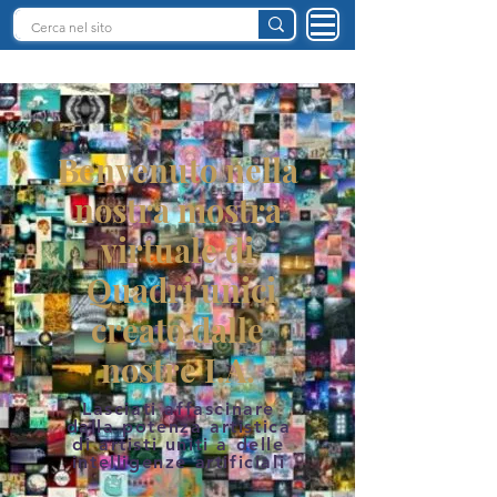
INTELLIGENZA ARTIFICIALE ITALIA
Benvenuto nella
nostra mostra
virtuale di
Quadri unici
creato dalle
nostre I.A.
Lasciati affascinare
dalla potenza artistica
di artisti uniti a delle
intelligenze artificiali