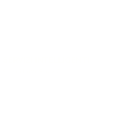
SERVIZI INTELLIGENTI
Scopri i Nostri Servizi AI
COLLABORIAMO
Vuoi pubblicare sul nostro
portale ?
© Copyright
2017-2026
Intelligenza Artificiale Italia