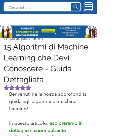
INTELLIGENZA ARTIFICIALE ITALIA
Team I.A. Italia
Tempo di lettura: 16 min
15 Algoritmi di Machine
Learning che Devi
Conoscere - Guida
Dettagliata
Valutazione NaN stelle su 5.
Benvenuti nella nostra approfondita 
guida agli algoritmi di machine 
learning! 
In questo articolo, 
esploreremo in 
dettaglio il cuore pulsante 