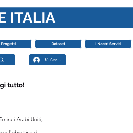
E ITALIA
ll' Intelligenza Artificiale
Progetti
Dataset
I Nostri Servizi
🔌 Accedi
gi tutto!
mirati Arabi Uniti,
con l'obiettivo di