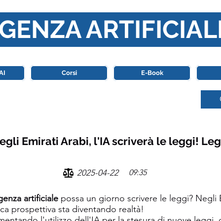
GENZA ARTIFICIAL
o di riferimento in Italia completamente dedicato al mondo de
AI
Corsi
E-Book
li Emirati Arabi, l'IA scriverà le leggi! Leg
2025-04-22
09:35
igenza artificiale
possa un giorno scrivere le leggi? Negli E
ica prospettiva sta diventando realtà!
mentando l'utilizzo dell'IA per la stesura di nuove leggi, 