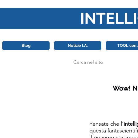
INTELLI
Questa piattaforma è il punt
Blog
Notizie I.A.
TOOL con 
Wow! Neg
Pensate che l'
intell
questa fantascientif
Il governo sta speri