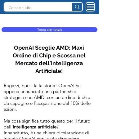
INTELLIGENZA ARTIFICIALE ITALIA
Torna alle notizie
OpenAI Sceglie AMD: Maxi
Ordine di Chip e Scossa nel
Mercato dell'Intelligenza
Artificiale!
Ragazzi, qui si fa la storia! OpenAI ha
appena annunciato una partnership
strategica con AMD, con un ordine di chip
da capogiro e l'acquisizione del 10% delle
azioni.
Ma cosa significa tutto questo per il futuro
dell'
intelligenza artificiale
?
Innanzitutto, è una chiara dichiarazione di
intenti: OpenAI non vuole dipendere