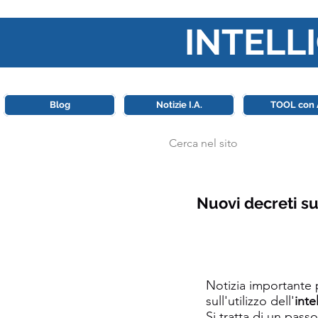
INTELLI
Questa piattaforma è il punt
Blog
Notizie I.A.
TOOL con 
Nuovi decreti su
Notizia importante 
sull'utilizzo dell'
inte
Si tratta di un pas