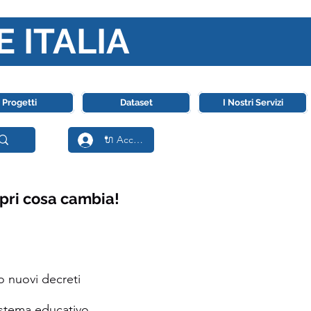
E ITALIA
ll' Intelligenza Artificiale
Progetti
Dataset
I Nostri Servizi
🔌 Accedi
opri cosa cambia!
o nuovi decreti
istema educativo,