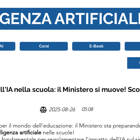
GENZA ARTIFICIAL
o di riferimento in Italia completamente dedicato al mondo de
AI
Corsi
E-Book
ll'IA nella scuola: il Ministero si muove! Sc
2025-08-26
05:08
per il mondo dell'educazione: il Ministero sta preparand
lligenza artificiale
nelle scuole!
so fondamentale per regolamentare l'impatto dell'IA sul s