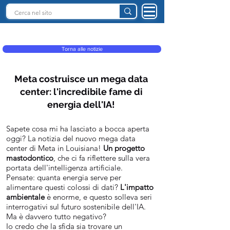
INTELLIGENZA ARTIFICIALE ITALIA
Torna alle notizie
Meta costruisce un mega data
center: l'incredibile fame di
energia dell'IA!
Sapete cosa mi ha lasciato a bocca aperta
oggi? La notizia del nuovo mega data
center di Meta in Louisiana!
Un progetto
mastodontico
, che ci fa riflettere sulla vera
portata dell'intelligenza artificiale.
Pensate: quanta energia serve per
alimentare questi colossi di dati?
L'impatto
ambientale
è enorme, e questo solleva seri
interrogativi sul futuro sostenibile dell'IA.
Ma è davvero tutto negativo?
Io credo che la sfida sia trovare un