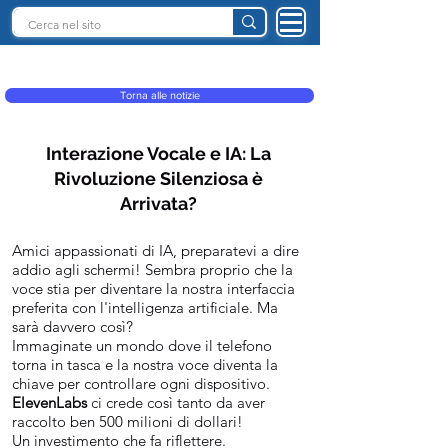
INTELLIGENZA ARTIFICIALE ITALIA
Torna alle notizie
Interazione Vocale e IA: La
Rivoluzione Silenziosa è
Arrivata?
Amici appassionati di IA, preparatevi a dire
addio agli schermi! Sembra proprio che la
voce stia per diventare la nostra interfaccia
preferita con l'intelligenza artificiale. Ma
sarà davvero così?
Immaginate un mondo dove il telefono
torna in tasca e la nostra voce diventa la
chiave per controllare ogni dispositivo.
ElevenLabs
ci crede così tanto da aver
raccolto ben 500 milioni di dollari!
Un investimento che fa riflettere.