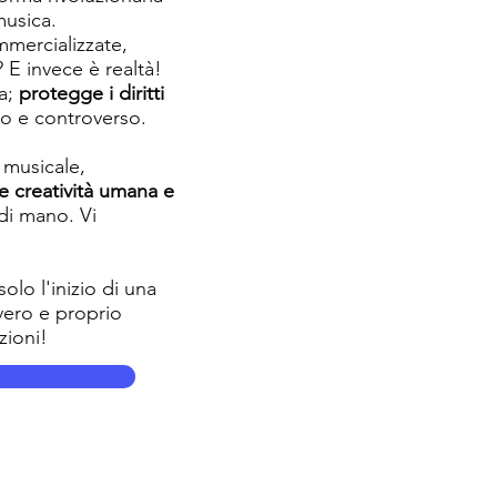
musica.
mmercializzate,
? E invece è realtà!
ca;
protegge i diritti
so e controverso.
 musicale,
e creatività umana e
di mano. Vi
olo l'inizio di una
vero e proprio
zioni!