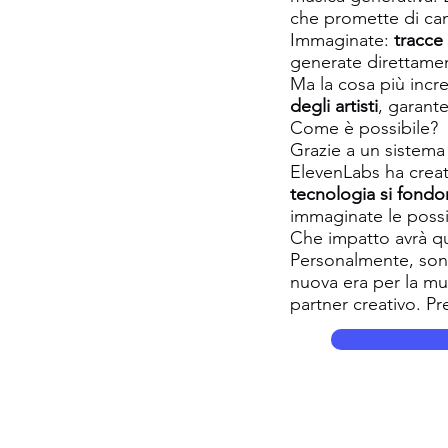
che promette di ca
Immaginate:
tracce 
generate direttament
Ma la cosa più incr
degli artisti
, garant
Come è possibile?
Grazie a un sistema 
ElevenLabs ha crea
tecnologia si fond
immaginate le possib
Che impatto avrà qu
Personalmente, sono 
nuova era per la mu
partner creativo. P