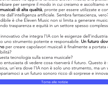
mbiare per sempre il modo in cui creiamo e ascoltiamo 
musicali di alta qualità
, pronte per essere utilizzate e co
e dall'intelligenza artificiale. Sembra fantascienza, vero
edibile è che Eleven Music non si limita a generare musi
endo trasparenza e equità in un settore spesso comples
innovativo che integra l'IA con le esigenze dell'industria
to uno strumento potente e responsabile.
Un futuro dov
ono
per creare capolavori musicali è finalmente a portata 
ilità?
esta tecnologia sulla scena musicale?
entusiasta di vedere cosa riserverà il futuro. Questo è s
sica, un'era dove l'IA non è solo uno strumento, ma un 
repariamoci a un futuro sonoro ricco di sorprese e innova
Torna alle notizie