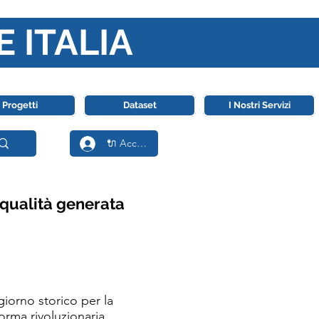
E ITALIA
ll' Intelligenza Artificiale
Progetti
Dataset
I Nostri Servizi
🔌 Accedi
 qualità generata
iorno storico per la
orma rivoluzionaria