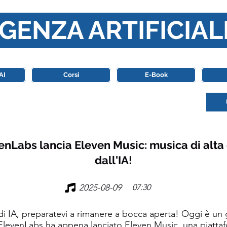
GENZA ARTIFICIAL
o di riferimento in Italia completamente dedicato al mondo de
AI
Corsi
E-Book
venLabs lancia Eleven Music: musica di alta
dall'IA!
2025-08-09
07:30
di IA, preparatevi a rimanere a bocca aperta! Oggi è un g
ElevenLabs ha appena lanciato Eleven Music, una piattaf