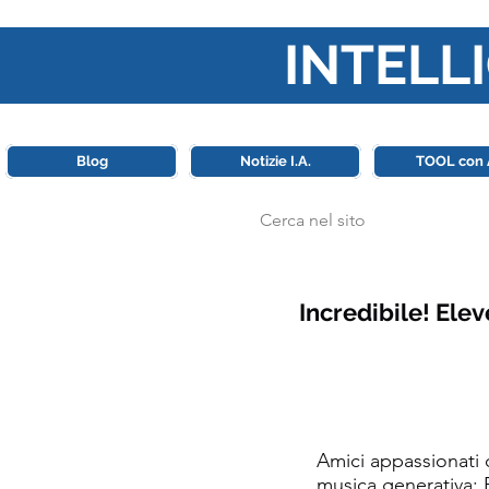
INTELLI
Questa piattaforma è il punt
Blog
Notizie I.A.
TOOL con 
Incredibile! Ele
Amici appassionati 
musica generativa: 