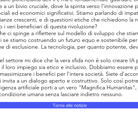
e a un bivio cruciale, dove la spinta verso l'innovazione
iali ed economici significativi. Stiamo parlando di impat
lianze crescenti, e di questioni etiche che richiedono la
 i veri beneficiari di questa rivoluzione?
che ci spinge a riflettere sul modello di sviluppo che st
se stiamo costruendo un futuro equo e sostenibile per t
 di esclusione. La tecnologia, per quanto potente, deve
l settore mi dice che la vera sfida non è solo creare IA p
il loro impiego sia etico e inclusivo. Dobbiamo essere pr
e massimizzare i benefici per l'intera società. Siete d'acc
i invita a un dialogo aperto e costruttivo. Solo così potre
ligenza artificiale porti a un vero "Magnifica Humanitas", 
 condizione umana senza lasciare indietro nessuno.
Torna alle notizie