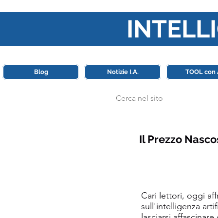
INTELLI
Questa piattaforma è il punt
Blog
Notizie I.A.
TOOL con 
Il Prezzo Nasco
Cari lettori, oggi 
sull'intelligenza ar
lasciarsi affascinar