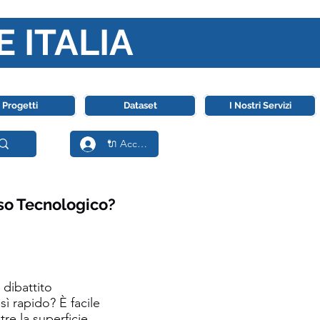
E ITALIA
ll' Intelligenza Artificiale
Progetti
Dataset
I Nostri Servizi
🔌 Accedi
sso Tecnologico?
 dibattito
sì rapido? È facile
re la superficie.