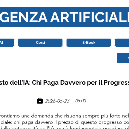
GENZA ARTIFICIAL
o di riferimento in Italia completamente dedicato al mondo de
AI
Corsi
E-Book
sto dell'IA: Chi Paga Davvero per il Progre
2026-05-23
05:00
affrontiamo una domanda che risuona sempre più forte nel
tificiale: chi paga davvero il prezzo di questo progresso co
e dalle potenzialità dell'IA, ma è fondamentale guardare olt