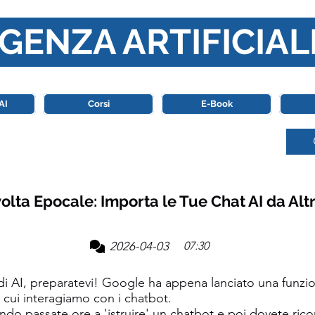
GENZA ARTIFICIAL
o di riferimento in Italia completamente dedicato al mondo de
AI
Corsi
E-Book
olta Epocale: Importa le Tue Chat AI da Altr
2026-04-03
07:30
di AI, preparatevi! Google ha appena lanciato una funzi
 cui interagiamo con i chatbot.
do passate ore a 'istruire' un chatbot e poi dovete ric