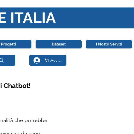
E ITALIA
ll' Intelligenza Artificiale
Progetti
Dataset
I Nostri Servizi
🔌 Accedi
i Chatbot!
onalità che potrebbe
ominciare da capo