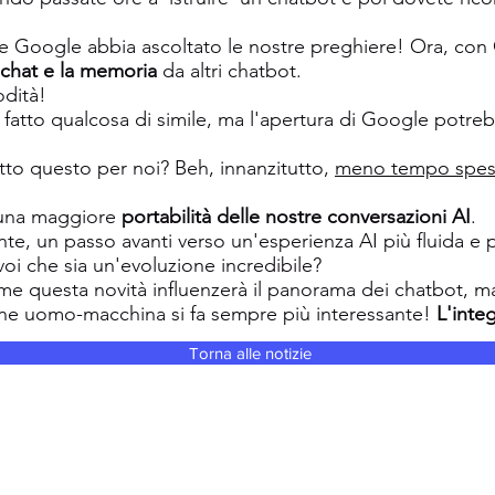
 Google abbia ascoltato le nostre preghiere! Ora, con
 chat e la memoria
da altri chatbot.
dità!
 fatto qualcosa di simile, ma l'apertura di Google potr
utto questo per noi? Beh, innanzitutto,
meno tempo speso 
 una maggiore
portabilità delle nostre conversazioni AI
.
te, un passo avanti verso un'esperienza AI più fluida e p
oi che sia un'evoluzione incredibile?
e questa novità influenzerà il panorama dei chatbot, ma 
ione uomo-macchina si fa sempre più interessante!
L'inte
Torna alle notizie