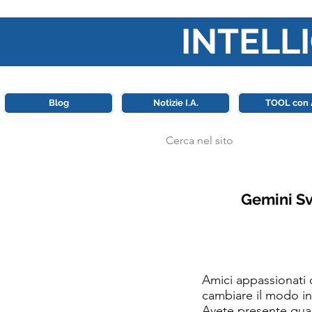
INTELLI
Questa piattaforma è il punt
Blog
Notizie I.A.
TOOL con 
Gemini Sv
Amici appassionati 
cambiare il modo in
Avete presente quan