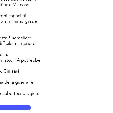
 d'ora. Ma cosa
roni capaci di
to al minimo grazie
osta è semplice:
ifficile mantenere
osa.
 lato, l'IA potrebbe
e.
Chi sarà
 della guerra, e il
 incubo tecnologico.