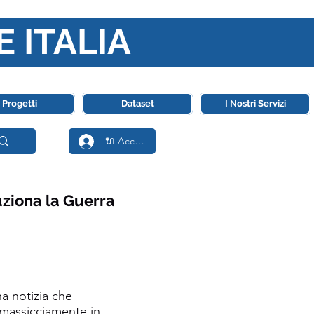
E ITALIA
ll' Intelligenza Artificiale
Progetti
Dataset
I Nostri Servizi
🔌 Accedi
uziona la Guerra
a notizia che
 massicciamente in