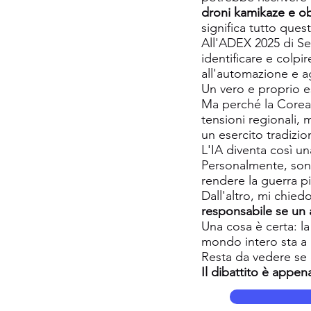
droni kamikaze e obi
significa tutto ques
All'ADEX 2025 di Seo
identificare e colp
all'automazione e ag
Un vero e proprio es
Ma perché la Corea 
tensioni regionali,
un esercito tradizio
L'IA diventa così u
Personalmente, sono
rendere la guerra p
Dall'altro, mi chied
responsabile se un
Una cosa è certa: la
mondo intero sta a
Resta da vedere se 
Il dibattito è appena