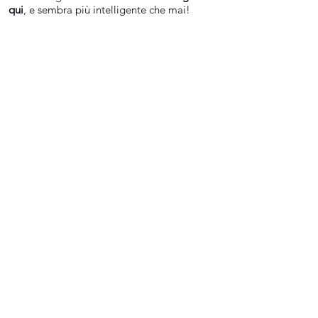
qui
, e sembra più intelligente che mai!
SERVIZI INTELLIGENTI
Scopri i Nostri Servizi AI