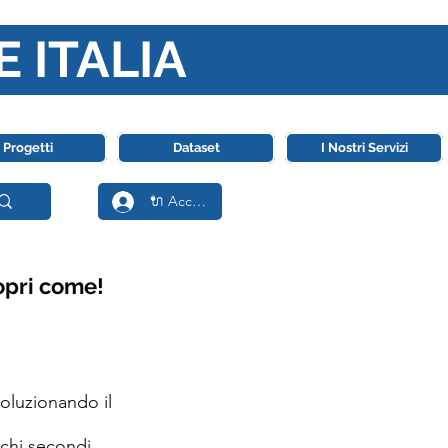
E ITALIA
ll' Intelligenza Artificiale
Progetti
Dataset
I Nostri Servizi
🔌 Accedi
copri come!
voluzionando il
chi secondi,