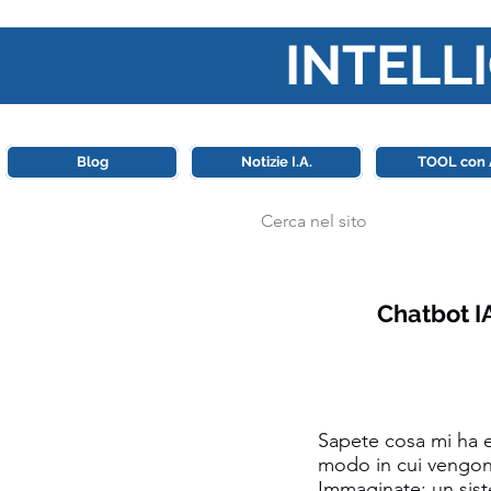
INTELLI
Questa piattaforma è il punt
Blog
Notizie I.A.
TOOL con 
Chatbot IA
Sapete cosa mi ha e
modo in cui vengono 
Immaginate: un sist