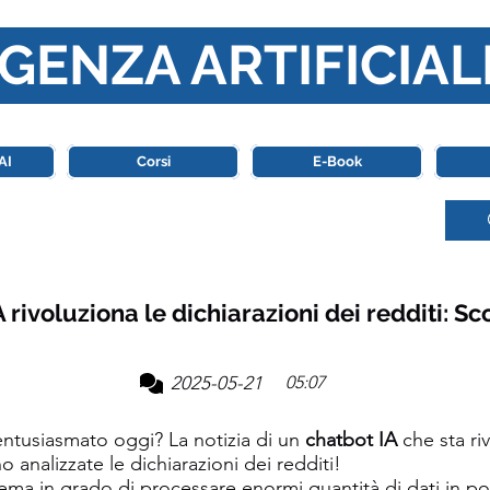
GENZA ARTIFICIAL
o di riferimento in Italia completamente dedicato al mondo de
AI
Corsi
E-Book
 rivoluziona le dichiarazioni dei redditi: S
2025-05-21
05:07
ntusiasmato oggi? La notizia di un
chatbot IA
che sta ri
analizzate le dichiarazioni dei redditi!
ema in grado di processare enormi quantità di dati in po