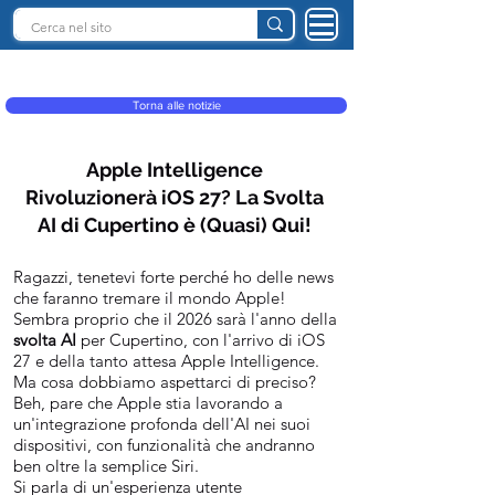
INTELLIGENZA ARTIFICIALE ITALIA
Torna alle notizie
Apple Intelligence
Rivoluzionerà iOS 27? La Svolta
AI di Cupertino è (Quasi) Qui!
Ragazzi, tenetevi forte perché ho delle news
che faranno tremare il mondo Apple!
Sembra proprio che il 2026 sarà l'anno della
svolta AI
per Cupertino, con l'arrivo di iOS
27 e della tanto attesa Apple Intelligence.
Ma cosa dobbiamo aspettarci di preciso?
Beh, pare che Apple stia lavorando a
un'integrazione profonda dell'AI nei suoi
dispositivi, con funzionalità che andranno
ben oltre la semplice Siri.
Si parla di un'esperienza utente