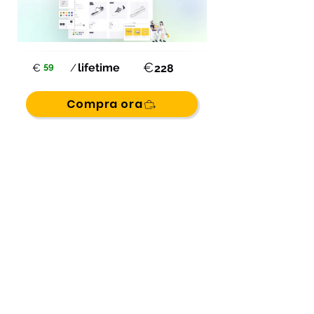
€
59
lifetime
€
/
228
Compra ora
Garanzia rimborso di 60 giorni.
Provalo per 2 mesi per assicurarti che sia giusto per te!
Demo del Software
Searchanise - Smart
Search and Filter App