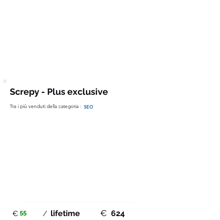
Principali Feature
Informazione non disponibile
Screpy - Plus exclusive
Tra i più venduti della categoria :
SEO
€
55
lifetime
624
€
/