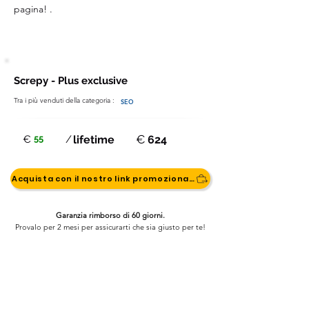
pagina! .
Screpy - Plus exclusive
Tra i più venduti della categoria :
SEO
€
€
55
/
lifetime
624
Acquista con il nostro link promozionale
Garanzia rimborso di 60 giorni.
Provalo per 2 mesi per assicurarti che sia giusto per te!