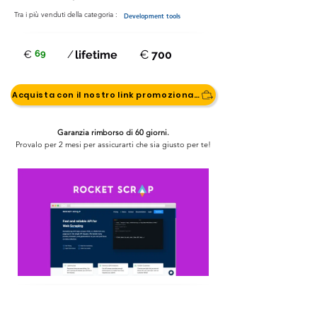
Tra i più venduti della categoria :
Development tools
€
€
69
/
lifetime
700
Acquista con il nostro link promozionale
Garanzia rimborso di 60 giorni.
Provalo per 2 mesi per assicurarti che sia giusto per te!