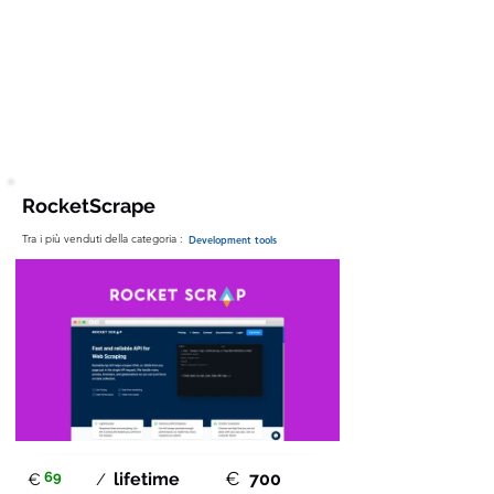
Principali Feature
GDPR-compliant , AI
RocketScrape
Tra i più venduti della categoria :
Development tools
€
69
lifetime
700
€
/