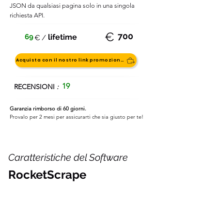
JSON da qualsiasi pagina solo in una singola
richiesta API.
€
700
69
lifetime
€
/
Acquista con il nostro link promozionale
19
RECENSIONI
:
Garanzia rimborso di 60 giorni.
Provalo per 2 mesi per assicurarti che sia giusto per te!
Caratteristiche del Software
RocketScrape
Perfetto per