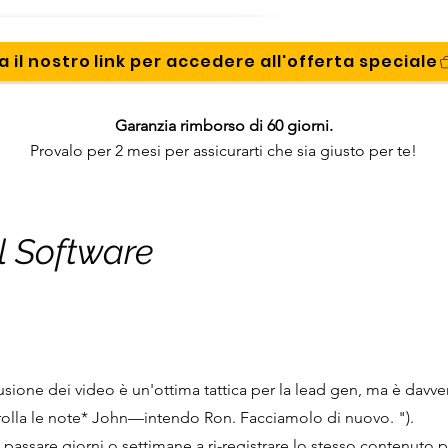
a il nostro link per accedere all'offerta speciale
Garanzia rimborso di 60 giorni.
Provalo per 2 mesi per assicurarti che sia giusto per te!
l Software
fusione dei video è un'ottima tattica per la lead gen, ma è da
rolla le note* John—intendo Ron. Facciamolo di nuovo. ").
passare giorni o settimane a ri-registrare lo stesso contenuto p