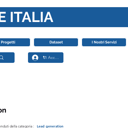
E ITALIA
ll' Intelligenza Artificiale
Progetti
Dataset
I Nostri Servizi
🔌 Accedi
on
Lead generation
enduti della categoria :