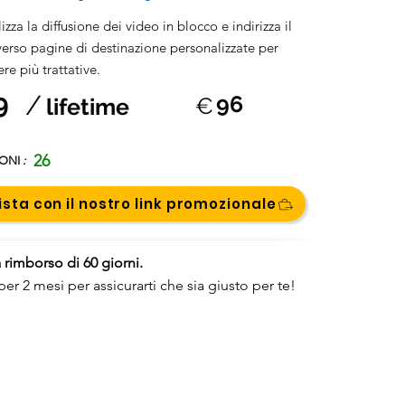
izza la diffusione dei video in blocco e indirizza il
 verso pagine di destinazione personalizzate per
re più trattative.
9
/
96
€
lifetime
26
IONI
:
sta con il nostro link promozionale
 rimborso di 60 giorni.
per 2 mesi per assicurarti che sia giusto per te!