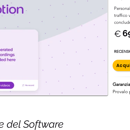
Personal
traffico
conclude
6
€
RECENS
Acqui
Garanzia
Provalo 
he del Software