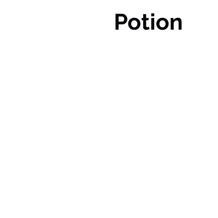
Potion
Perfetto p
Customer support , Markete
Si integra