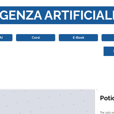
GENZA ARTIFICIAL
o di riferimento in Italia completamente dedicato al mondo de
AI
Corsi
E-Book
Poti
Tra i più v