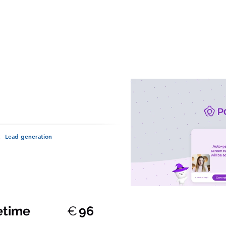
 Outreach , Sales
AI , CNAME
Lead generation
:
fetime
€
96