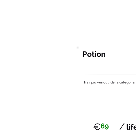
Gmail , HubSpot , LinkedIn ,
Navigator
Potion
Tra i più venduti della categoria 
/
€
69
li