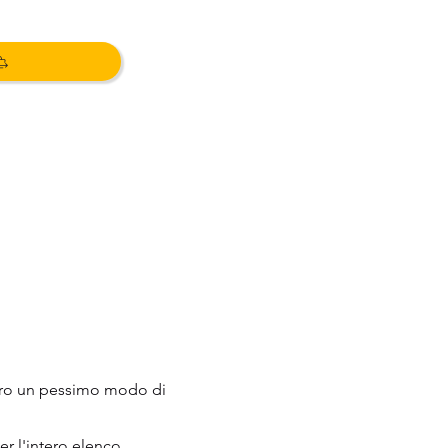
vvero un pessimo modo di
er l'intero elenco.