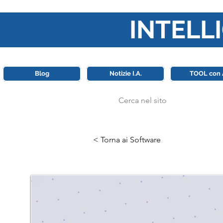
INTELLI
Questa piattaforma è il punt
Blog
Notizie I.A.
TOOL con 
< Torna ai Software