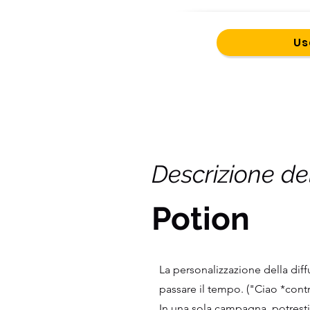
Us
Descrizione de
Potion
La personalizzazione della dif
passare il tempo. ("Ciao *cont
In una sola campagna, potresti 