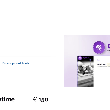
GDPR-compliant , AI , 
Development tools
:
fetime
€
150