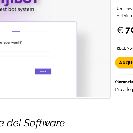
Un crawl
dei siti
7
€
RECENS
Acqui
Garanzia
Provalo 
he del Software