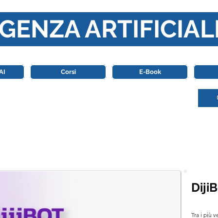
GENZA ARTIFICIAL
o di riferimento in Italia completamente dedicato al mondo de
AI
Corsi
E-Book
Diji
Tra i più v