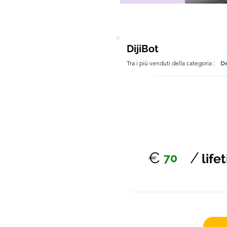
DijiBot
De
Tra i più venduti della categoria :
€
/
70
life