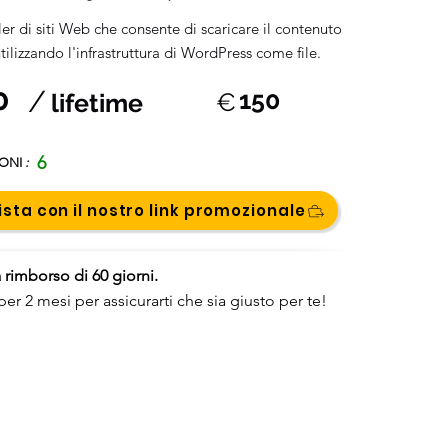
er di siti Web che consente di scaricare il contenuto
 utilizzando l'infrastruttura di WordPress come file.
0
/
150
€
lifetime
6
IONI
:
sta con il nostro link promozionale
 rimborso di 60 giorni.
per 2 mesi per assicurarti che sia giusto per te!