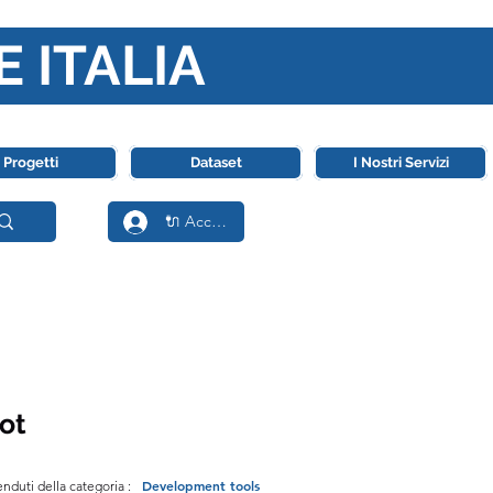
E ITALIA
ll' Intelligenza Artificiale
Progetti
Dataset
I Nostri Servizi
🔌 Accedi
Bot
Development tools
enduti della categoria :