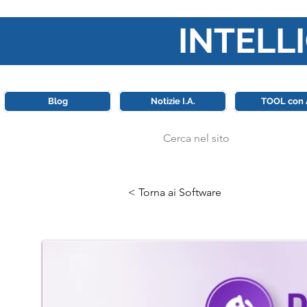
INTELLI
Questa piattaforma è il punt
Blog
Notizie I.A.
TOOL con 
< Torna ai Software