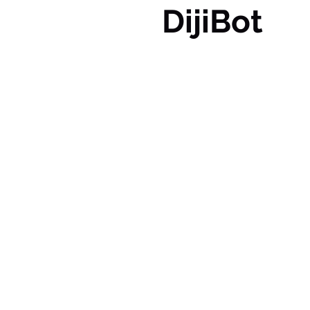
DijiBot
Perfetto p
Authors , Bloggers , Develo
Si integra