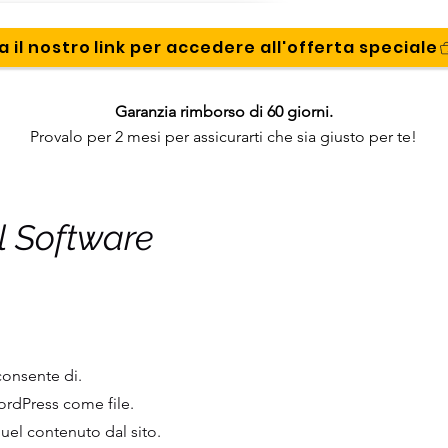
a il nostro link per accedere all'offerta speciale
Garanzia rimborso di 60 giorni.
Provalo per 2 mesi per assicurarti che sia giusto per te!
l Software
 consente di.
WordPress come file.
quel contenuto dal sito.