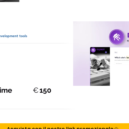
velopment tools
time
€
150
Acquista con il nostro link promozionale