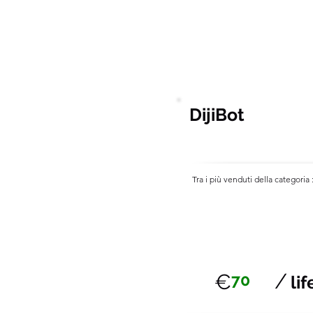
Zapier
DijiBot
Tra i più venduti della categoria 
/
€
70
li