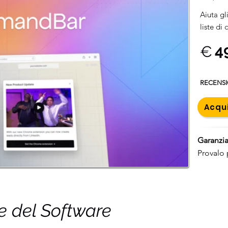
Aiuta gl
liste di
4
€
RECENS
Acqui
Garanzia
Provalo 
he del Software