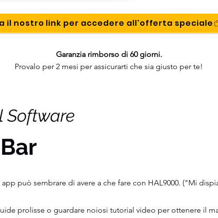
a il nostro link per accedere all'offerta speciale
Garanzia rimborso di 60 giorni.
Provalo per 2 mesi per assicurarti che sia giusto per te!
l Software
Bar
va app può sembrare di avere a che fare con HAL9000. ("Mi disp
uide prolisse o guardare noiosi tutorial video per ottenere il m