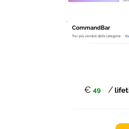
CommandBar
C
Tra i più venduti della categoria :
€
/
49
life