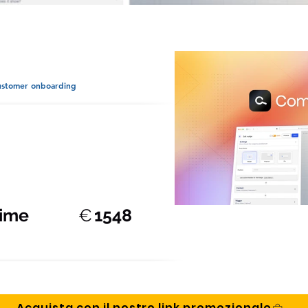
ustomer onboarding
time
€
1548
Acquista con il nostro link promozionale