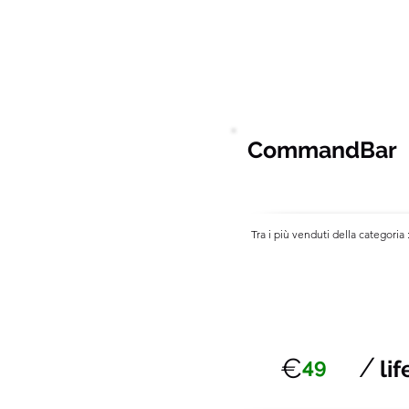
Freshworks , Intercom , Seg
Zendesk
CommandBar
Tra i più venduti della categoria 
/
€
49
li