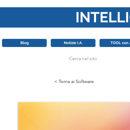
INTELLI
Questa piattaforma è il punt
Blog
Notizie I.A.
TOOL con 
< Torna ai Software