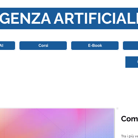
GENZA ARTIFICIAL
o di riferimento in Italia completamente dedicato al mondo de
AI
Corsi
E-Book
Com
Tra i più v