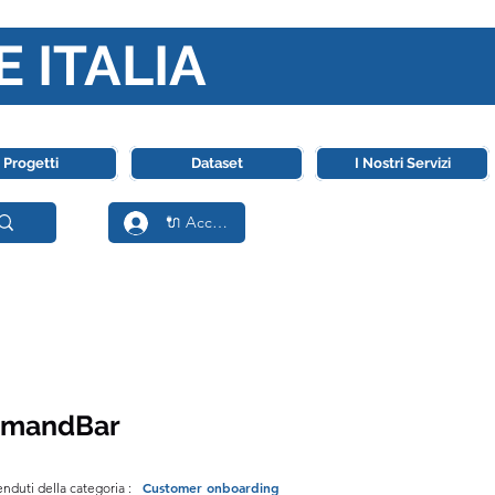
E ITALIA
ll' Intelligenza Artificiale
Progetti
Dataset
I Nostri Servizi
🔌 Accedi
mandBar
Customer onboarding
enduti della categoria :