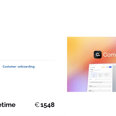
ment , WordPress ,
GDPR-compliant , AI , 
Customer onboarding
:
fetime
€
1548