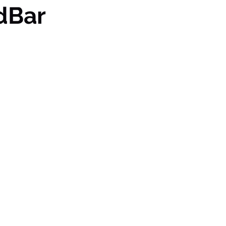
Bar
Può so
er
Appcues , Pendo , Us
ers , Product
 con
Princi