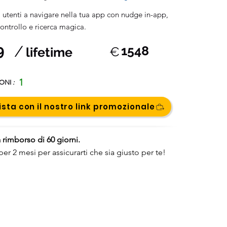
i utenti a navigare nella tua app con nudge in-app,
 controllo e ricerca magica.
9
/
1548
€
lifetime
1
IONI
:
sta con il nostro link promozionale
 rimborso di 60 giorni.
per 2 mesi per assicurarti che sia giusto per te!